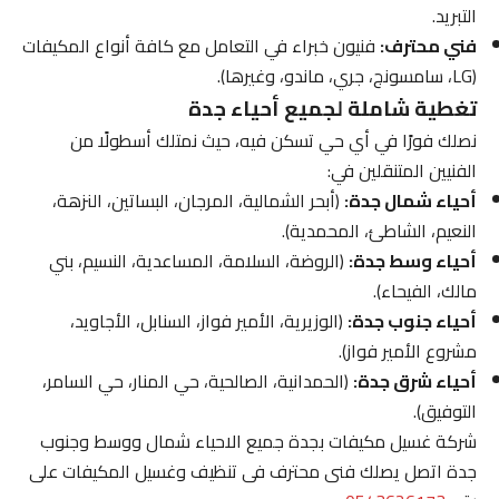
التبريد.
فني محترف:
فنيون خبراء في التعامل مع كافة أنواع المكيفات
(LG، سامسونج، جري، ماندو، وغيرها).
تغطية شاملة لجميع أحياء جدة
نصلك فورًا في أي حي تسكن فيه، حيث نمتلك أسطولًا من
الفنيين المتنقلين في:
أحياء شمال جدة:
(أبحر الشمالية، المرجان، البساتين، النزهة،
النعيم، الشاطئ، المحمدية).
أحياء وسط جدة:
(الروضة، السلامة، المساعدية، النسيم، بني
مالك، الفيحاء).
أحياء جنوب جدة:
(الوزيرية، الأمير فواز، السنابل، الأجاويد،
مشروع الأمير فواز).
أحياء شرق جدة:
(الحمدانية، الصالحية، حي المنار، حي السامر،
التوفيق).
شركة غسيل مكيفات بجدة جميع الاحياء شمال ووسط وجنوب
جدة اتصل يصلك فنى محترف فى تنظيف وغسيل المكيفات على