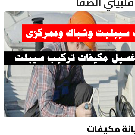
لبيني الصفا
نة مكيفات