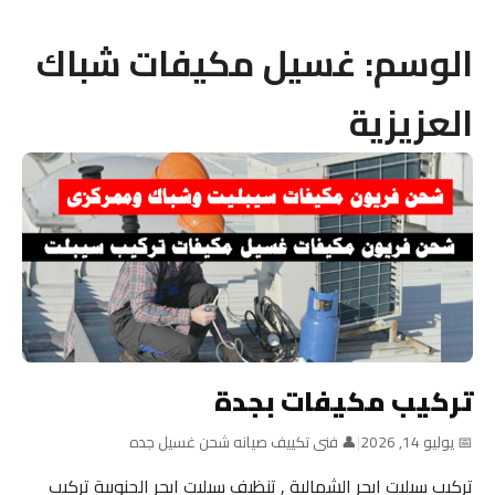
الوسم:
غسيل مكيفات شباك
العزيزية
تركيب مكيفات بجدة
📅 يوليو 14, 2026
|
👤 فنى تكييف صيانه شحن غسيل جده
تركيب سبليت ابحر الشمالية , تنظيف سبليت ابحر الجنوبية تركيب