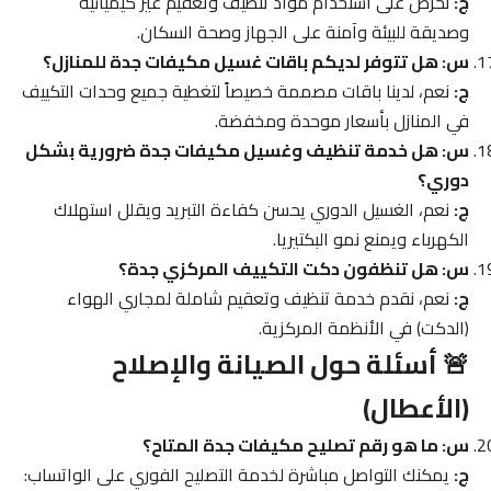
ج:
نحرص على استخدام مواد تنظيف وتعقيم غير كيميائية
وصديقة للبيئة وآمنة على الجهاز وصحة السكان.
س: هل تتوفر لديكم باقات غسيل مكيفات جدة للمنازل؟
ج:
نعم، لدينا باقات مصممة خصيصاً لتغطية جميع وحدات التكييف
في المنازل بأسعار موحدة ومخفضة.
س: هل خدمة تنظيف وغسيل مكيفات جدة ضرورية بشكل
دوري؟
ج:
نعم، الغسيل الدوري يحسن كفاءة التبريد ويقلل استهلاك
الكهرباء ويمنع نمو البكتيريا.
س: هل تنظفون دكت التكييف المركزي جدة؟
ج:
نعم، نقدم خدمة تنظيف وتعقيم شاملة لمجاري الهواء
(الدكت) في الأنظمة المركزية.
🚨 أسئلة حول الصيانة والإصلاح
(الأعطال)
س: ما هو رقم تصليح مكيفات جدة المتاح؟
ج:
يمكنك التواصل مباشرة لخدمة التصليح الفوري على الواتساب: