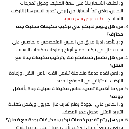
ج:
تختلف الأسعار بناءً على سعة المكيف وطول تمديدات
النحاس، ولكن تبدأ أسعارنا من [يرجى تحديد السعر هنا] للتركيب
الأساسي.
لطلب عرض سعر دقيق
.
س: هل يتوفر لديكم فني تركيب مكيفات سبليت جدة
محترف؟
ج:
بالتأكيد، لدينا فريق من الفنيين المتخصصين والحاصلين على
تدريب عالٍ في تركيب جميع أنواع وماركات مكيفات السبليت.
س: هل تشمل خدماتكم فك وتركيب مكيفات جدة مع
النقل؟
ج:
نعم، نقدم خدمة متكاملة تشمل الفك الآمن، النقل، وإعادة
التركيب الاحترافي في الموقع الجديد.
س: ما أهمية تمديد نحاس مكيفات سبليت جدة بأفضل
جودة؟
ج:
النحاس عالي الجودة يمنع تسرب غاز الفريون ويضمن كفاءة
التبريد المثلى وطول عمر المكيف.
س: هل يتم تقديم خدمات تركيب مكيفات بجدة مع ضمان؟
ج:
نعم، جميع أعمال التركيب تأتي بضمان على جودة التثبيت