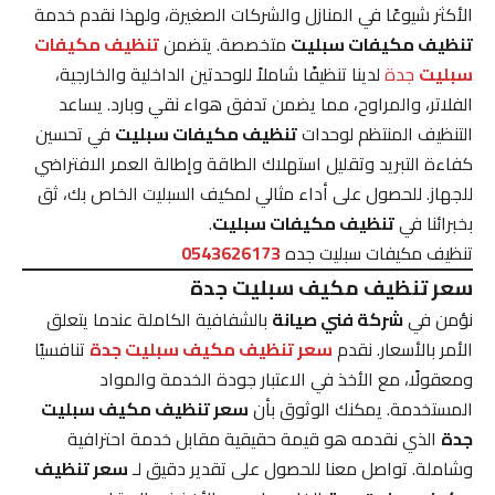
الأكثر شيوعًا في المنازل والشركات الصغيرة، ولهذا نقدم خدمة
تنظيف مكيفات سبليت
متخصصة. يتضمن
تنظيف مكيفات
سبليت
جدة
لدينا تنظيفًا شاملاً للوحدتين الداخلية والخارجية،
الفلاتر، والمراوح، مما يضمن تدفق هواء نقي وبارد. يساعد
التنظيف المنتظم لوحدات
تنظيف مكيفات سبليت
في تحسين
كفاءة التبريد وتقليل استهلاك الطاقة وإطالة العمر الافتراضي
للجهاز. للحصول على أداء مثالي لمكيف السبليت الخاص بك، ثق
بخبرائنا في
تنظيف مكيفات سبليت
.
تنظيف مكيفات سبليت جده
0543626173
سعر تنظيف مكيف سبليت جدة
نؤمن في
شركة فني صيانة
بالشفافية الكاملة عندما يتعلق
الأمر بالأسعار. نقدم
سعر تنظيف مكيف سبليت جدة
تنافسيًا
ومعقولًا، مع الأخذ في الاعتبار جودة الخدمة والمواد
المستخدمة. يمكنك الوثوق بأن
سعر تنظيف مكيف سبليت
جدة
الذي نقدمه هو قيمة حقيقية مقابل خدمة احترافية
وشاملة. تواصل معنا للحصول على تقدير دقيق لـ
سعر تنظيف