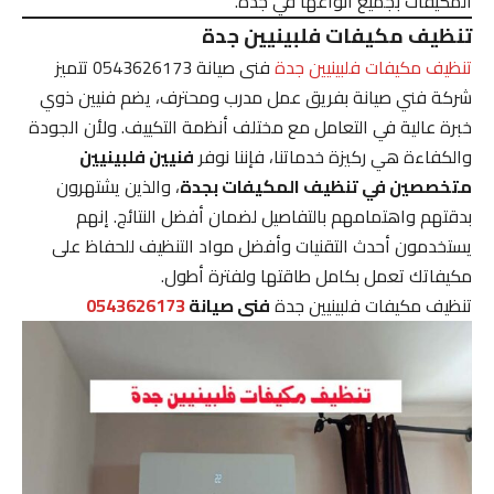
المكيفات بجميع أنواعها في جدة.
تنظيف مكيفات فلبينيين جدة
تنظيف مكيفات فلبينيين جدة
فنى صيانة 0543626173 تتميز
شركة فني صيانة بفريق عمل مدرب ومحترف، يضم فنيين ذوي
خبرة عالية في التعامل مع مختلف أنظمة التكييف. ولأن الجودة
والكفاءة هي ركيزة خدماتنا، فإننا نوفر
فنيين فلبينيين
متخصصين في تنظيف المكيفات بجدة
، والذين يشتهرون
بدقتهم واهتمامهم بالتفاصيل لضمان أفضل النتائج. إنهم
يستخدمون أحدث التقنيات وأفضل مواد التنظيف للحفاظ على
مكيفاتك تعمل بكامل طاقتها ولفترة أطول.
تنظيف مكيفات فلبينيين جدة
فنى صيانة
0543626173