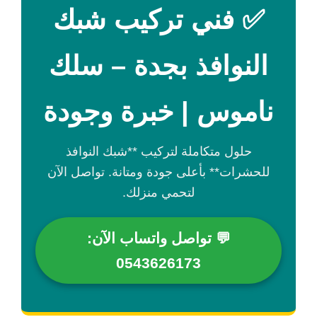
✅ فني تركيب شبك
النوافذ بجدة – سلك
ناموس | خبرة وجودة
حلول متكاملة لتركيب **شبك النوافذ
للحشرات** بأعلى جودة ومتانة. تواصل الآن
لتحمي منزلك.
💬 تواصل واتساب الآن:
0543626173