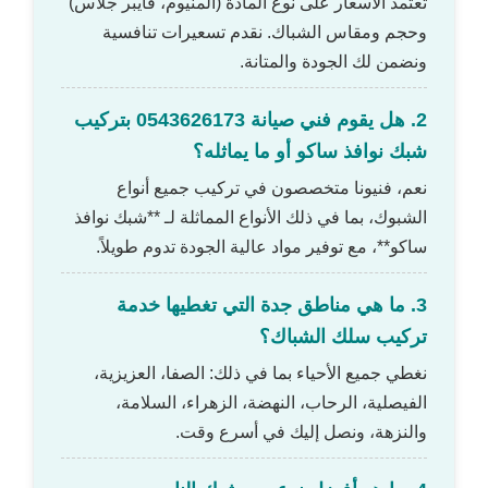
تعتمد الأسعار على نوع المادة (ألمنيوم، فايبر جلاس)
وحجم ومقاس الشباك. نقدم تسعيرات تنافسية
ونضمن لك الجودة والمتانة.
2. هل يقوم فني صيانة 0543626173 بتركيب
شبك نوافذ ساكو أو ما يماثله؟
نعم، فنيونا متخصصون في تركيب جميع أنواع
الشبوك، بما في ذلك الأنواع المماثلة لـ **شبك نوافذ
ساكو**، مع توفير مواد عالية الجودة تدوم طويلاً.
3. ما هي مناطق جدة التي تغطيها خدمة
تركيب سلك الشباك؟
نغطي جميع الأحياء بما في ذلك: الصفا، العزيزية،
الفيصلية، الرحاب، النهضة، الزهراء، السلامة،
والنزهة، ونصل إليك في أسرع وقت.