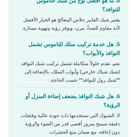
4. ما هو أفضل نوع من شبك الناموس
للنوافذ؟
يعتبر شبك الفايبر جلاس المعالج هو الخيار الأفضل
لأنه مقاوم للصدأ، مرن، ويوفر رؤية وتهوية ممتازة.
5. هل خدمة تركيب سلك للناموس تشمل
النوافذ والأبواب؟
نعم، نقدم حلولاً متكاملة تشمل تركيب شبك النوافذ
(شبك شباك خارجي) وأبواب السلك، بالإضافة إلى
**شبك رول للنوافذ** حسب الحاجة.
6. هل شبك النوافذ يضعف إضاءة المنزل أو
الرؤية؟
لا، الشبوك التي نستخدمها ذات جودة عالية وفتحات
دقيقة تسمح بمرور أقصى قدر من الضوء والرؤية
دون إعاقة، مع ضمان منع الحشرات.