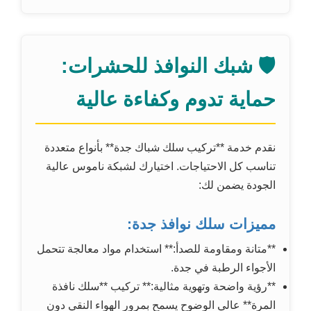
🛡️ شبك النوافذ للحشرات:
حماية تدوم وكفاءة عالية
نقدم خدمة **تركيب سلك شباك جدة** بأنواع متعددة
تناسب كل الاحتياجات. اختيارك لشبكة ناموس عالية
الجودة يضمن لك:
مميزات سلك نوافذ جدة:
**متانة ومقاومة للصدأ:** استخدام مواد معالجة تتحمل
الأجواء الرطبة في جدة.
**رؤية واضحة وتهوية مثالية:** تركيب **سلك نافذة
المرة** عالي الوضوح يسمح بمرور الهواء النقي دون