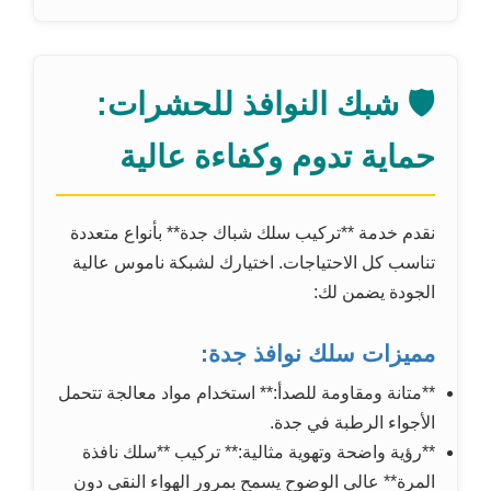
🛡️ شبك النوافذ للحشرات:
حماية تدوم وكفاءة عالية
نقدم خدمة **تركيب سلك شباك جدة** بأنواع متعددة
تناسب كل الاحتياجات. اختيارك لشبكة ناموس عالية
الجودة يضمن لك:
مميزات سلك نوافذ جدة:
**متانة ومقاومة للصدأ:** استخدام مواد معالجة تتحمل
الأجواء الرطبة في جدة.
**رؤية واضحة وتهوية مثالية:** تركيب **سلك نافذة
المرة** عالي الوضوح يسمح بمرور الهواء النقي دون