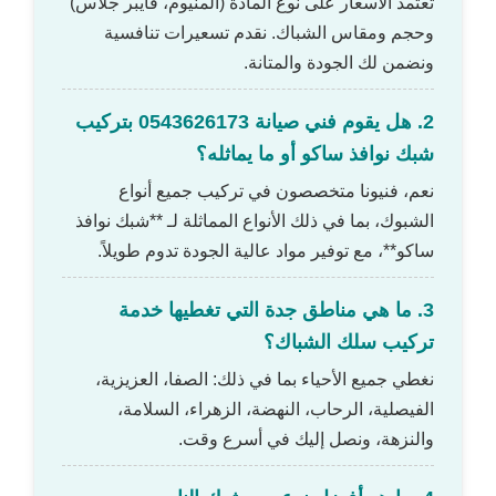
تعتمد الأسعار على نوع المادة (ألمنيوم، فايبر جلاس)
وحجم ومقاس الشباك. نقدم تسعيرات تنافسية
ونضمن لك الجودة والمتانة.
2. هل يقوم فني صيانة 0543626173 بتركيب
شبك نوافذ ساكو أو ما يماثله؟
نعم، فنيونا متخصصون في تركيب جميع أنواع
الشبوك، بما في ذلك الأنواع المماثلة لـ **شبك نوافذ
ساكو**، مع توفير مواد عالية الجودة تدوم طويلاً.
3. ما هي مناطق جدة التي تغطيها خدمة
تركيب سلك الشباك؟
نغطي جميع الأحياء بما في ذلك: الصفا، العزيزية،
الفيصلية، الرحاب، النهضة، الزهراء، السلامة،
والنزهة، ونصل إليك في أسرع وقت.