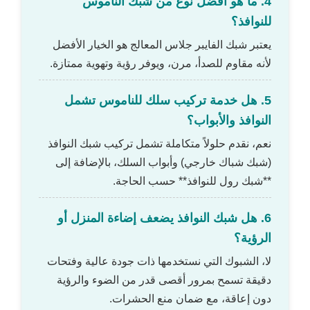
4. ما هو أفضل نوع من شبك الناموس
للنوافذ؟
يعتبر شبك الفايبر جلاس المعالج هو الخيار الأفضل
لأنه مقاوم للصدأ، مرن، ويوفر رؤية وتهوية ممتازة.
5. هل خدمة تركيب سلك للناموس تشمل
النوافذ والأبواب؟
نعم، نقدم حلولاً متكاملة تشمل تركيب شبك النوافذ
(شبك شباك خارجي) وأبواب السلك، بالإضافة إلى
**شبك رول للنوافذ** حسب الحاجة.
6. هل شبك النوافذ يضعف إضاءة المنزل أو
الرؤية؟
لا، الشبوك التي نستخدمها ذات جودة عالية وفتحات
دقيقة تسمح بمرور أقصى قدر من الضوء والرؤية
دون إعاقة، مع ضمان منع الحشرات.