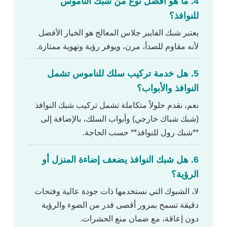
4. ما هو أفضل نوع من شبك الناموس
للنوافذ؟
يعتبر شبك الفايبر جلاس المعالج هو الخيار الأفضل
لأنه مقاوم للصدأ، مرن، ويوفر رؤية وتهوية ممتازة.
5. هل خدمة تركيب سلك للناموس تشمل
النوافذ والأبواب؟
نعم، نقدم حلولاً متكاملة تشمل تركيب شبك النوافذ
(شبك شباك خارجي) وأبواب السلك، بالإضافة إلى
**شبك رول للنوافذ** حسب الحاجة.
6. هل شبك النوافذ يضعف إضاءة المنزل أو
الرؤية؟
لا، الشبوك التي نستخدمها ذات جودة عالية وفتحات
دقيقة تسمح بمرور أقصى قدر من الضوء والرؤية
دون إعاقة، مع ضمان منع الحشرات.