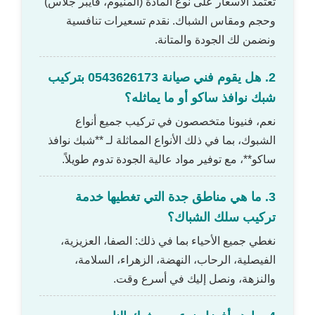
تعتمد الأسعار على نوع المادة (ألمنيوم، فايبر جلاس)
وحجم ومقاس الشباك. نقدم تسعيرات تنافسية
ونضمن لك الجودة والمتانة.
2. هل يقوم فني صيانة 0543626173 بتركيب
شبك نوافذ ساكو أو ما يماثله؟
نعم، فنيونا متخصصون في تركيب جميع أنواع
الشبوك، بما في ذلك الأنواع المماثلة لـ **شبك نوافذ
ساكو**، مع توفير مواد عالية الجودة تدوم طويلاً.
3. ما هي مناطق جدة التي تغطيها خدمة
تركيب سلك الشباك؟
نغطي جميع الأحياء بما في ذلك: الصفا، العزيزية،
الفيصلية، الرحاب، النهضة، الزهراء، السلامة،
والنزهة، ونصل إليك في أسرع وقت.