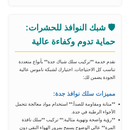
🛡️ شبك النوافذ للحشرات:
حماية تدوم وكفاءة عالية
نقدم خدمة **تركيب سلك شباك جدة** بأنواع متعددة
تناسب كل الاحتياجات. اختيارك لشبكة ناموس عالية
الجودة يضمن لك:
مميزات سلك نوافذ جدة:
**متانة ومقاومة للصدأ:** استخدام مواد معالجة تتحمل
الأجواء الرطبة في جدة.
**رؤية واضحة وتهوية مثالية:** تركيب **سلك نافذة
المرة** عالي الوضوح يسمح بمرور الهواء النقي دون