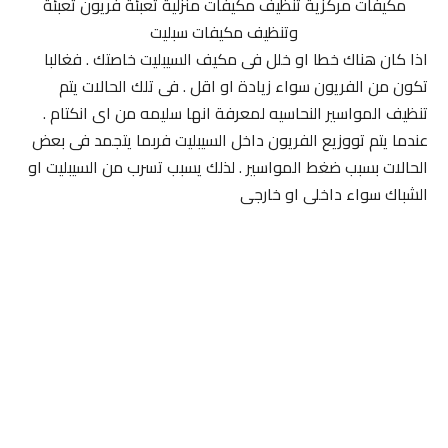
مكيفات مركزية تنظيف مكيفات منزلية تعبئة فريون تعبئة
وتنظيف مكيفات سبليت
اذا كان هناك خطا او خلل فى مكيف السيبليت خاصتك . فغالبا
تكون من الفريون سواء زيادة او اقل . فى تلك الحالات يتم
تنظيف المواسير النحاسيه لمعرفة انها سليمه من اى انكتام .
عندما يتم تووزيع الفريون داخل السيبليت فربما يتجمد فى بعض
الحالات بسبب ضغط المواسير . لذلك يسبب تسرب من السيبليت او
الشباك سواء داخلى او خارجى