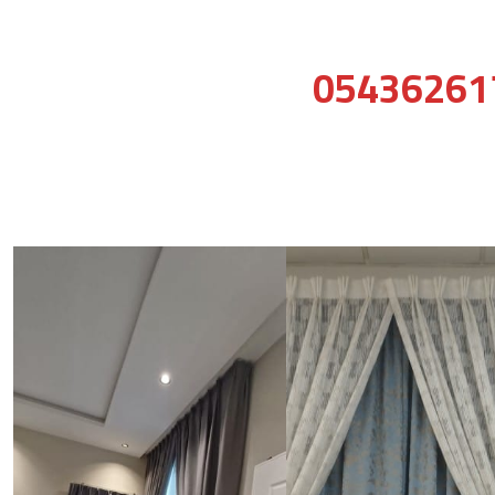
05436261