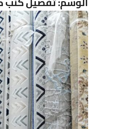
الوسم:
تفصيل كنب ك