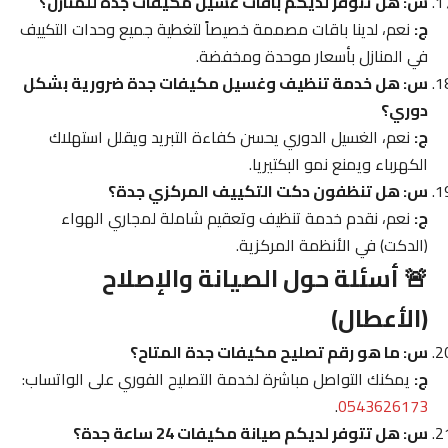
س: هل تتوفر لديكم باقات غسيل مكيفات جدة للمنازل؟
ج:
نعم، لدينا باقات مصممة خصيصاً لتغطية جميع وحدات التكييف
في المنازل بأسعار موحدة ومخفضة.
س: هل خدمة تنظيف وغسيل مكيفات جدة ضرورية بشكل
دوري؟
ج:
نعم، الغسيل الدوري يحسن كفاءة التبريد ويقلل استهلاك
الكهرباء ويمنع نمو البكتيريا.
س: هل تنظفون دكت التكييف المركزي جدة؟
ج:
نعم، نقدم خدمة تنظيف وتعقيم شاملة لمجاري الهواء
(الدكت) في الأنظمة المركزية.
🚨 أسئلة حول الصيانة والإصلاح
(الأعطال)
س: ما هو رقم تصليح مكيفات جدة المتاح؟
ج:
يمكنك التواصل مباشرة لخدمة التصليح الفوري على الواتساب:
.
0543626173
س: هل تتوفر لديكم صيانة مكيفات 24 ساعة جدة؟