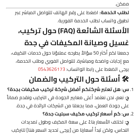
ممكن.
لطلب الخدمة:
اضغط على رقم الهاتف للتواصل المباشر عبر
تطبيق واتساب لطلب الخدمة الفورية.
الأسئلة الشائعة (FAQ) حول تركيب،
غسيل وصيانة المكيفات في جدة
جمعنا لكم أكثر 50 سؤالاً يطرحه عملاؤنا حول خدمات التكييف،
مع إجابات واضحة ومباشرة. للتواصل الفوري وطلب الخدمة،
يرجى الضغط على رابط الواتساب:
0543626173
🛠️ أسئلة حول التركيب والضمان
س: هل تعتبر شركتكم أفضل شركة تركيب مكيفات بجدة؟
ج:
نعم، نحن نعتمد أعلى معايير الجودة في التركيب ونقدم ضماناً
على جودة العمل، مما يجعلنا من الشركات الرائدة في جدة.
س: كم أسعار تركيب مكيف سبليت جدة؟
ج:
تختلف الأسعار بناءً على سعة المكيف وطول تمديدات
النحاس، ولكن تبدأ أسعارنا من [يرجى تحديد السعر هنا] للتركيب