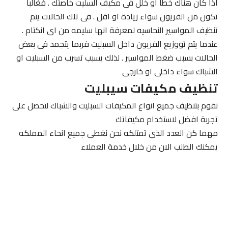
اذا كان هناك خطا او خلل فى مكيف السليت خاصتك . فغالبا
تكون من الفريون سواء زيادة او اقل . فى تلك الحالات يتم
تنظيف المواسير النحاسيه لمعرفة انها سليمه من اى انكتام .
عندما يتم تووزيع الفريون داخل السبليت فربما يتجمد فى بعض
الحالات بسبب ضغط المواسير . لذلك يسبب تسرب من السبليت او
الشباك سواء داخلى او خارجى
تنظيف مكيفات سيبليت
نقوم بتنظيف جميع انواع المكيفات السبليت والشباك لتحصل على
تجربة افضل لاستخدام مكيفاتك
مهما كن العدد الذى تمتلكه نحن نغطى جميع انحاء المملكه
يمكنك الطلب الان من خلال خدمة العملاء