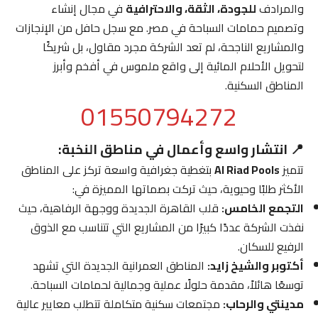
والمرادف
للجودة، الثقة، والاحترافية
في مجال إنشاء
وتصميم حمامات السباحة في مصر. مع سجل حافل من الإنجازات
والمشاريع الناجحة، لم تعد الشركة مجرد مقاول، بل شريكًا
لتحويل الأحلام المائية إلى واقع ملموس في أفخم وأبرز
المناطق السكنية.
01550794272
📍 انتشار واسع وأعمال في مناطق النخبة:
تتميز
Al Riad Pools
بتغطية جغرافية واسعة تركز على المناطق
الأكثر طلبًا وحيوية، حيث تركت بصماتها المميزة في:
التجمع الخامس:
قلب القاهرة الجديدة ووجهة الرفاهية، حيث
نفذت الشركة عددًا كبيرًا من المشاريع التي تتناسب مع الذوق
الرفيع للسكان.
أكتوبر والشيخ زايد:
المناطق العمرانية الجديدة التي تشهد
توسعًا هائلاً، مقدمة حلولًا عملية وجمالية لحمامات السباحة.
مدينتي والرحاب:
مجتمعات سكنية متكاملة تتطلب معايير عالية