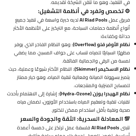
في التنفيذ، وهو ما تتقن الشركة تقديمه.
⚙️ تخصص وتفرد في أنظمة التشغيل:
فريق عمل
Al Riad Pools
لديه خبرة واسعة في تنفيذ جميع
أنواع أنظمة حمامات السباحة، مع التركيز على الأنظمة الأكثر
حداثة وكفاءة:
نظام الأوفر فلو (Overflow):
وهو النظام الفاخر الذي يوفر
مظهرًا انسيابيًا للمياه تنساب على حواف المسبح، مما يضفي
لمسة من الرقي والجمالية الفائقة.
نظام الاسكيمر (Skimmer):
النظام الأكثر شيوعًا وعملية، حيث
يتميز بسهولة الصيانة وفعالية تنقية المياه، وهو خيار ممتاز
للمسابح المنزلية والمنتجعات.
نظام الهيدرا يوزن (Hydra-Ozone):
إشارة إلى الاهتمام بأحدث
تقنيات تنقية وتعقيم المياه باستخدام الأوزون، لضمان مياه
صحية ونقية بأقل استخدام ممكن للكلور.
💯 المعادلة السحرية: الثقة والجودة والسعر
تتبنى
Al Riad Pools
فلسفة عمل ترتكز على خمسة أعمدة
أساسية، تضمن للعميل تجربة بناء حمام سباحة مثالية: