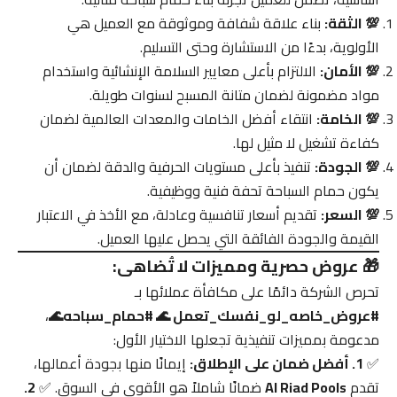
💯 الثقة:
بناء علاقة شفافة وموثوقة مع العميل هي
الأولوية، بدءًا من الاستشارة وحتى التسليم.
💯 الأمان:
الالتزام بأعلى معايير السلامة الإنشائية واستخدام
مواد مضمونة لضمان متانة المسبح لسنوات طويلة.
💯 الخامة:
انتقاء أفضل الخامات والمعدات العالمية لضمان
كفاءة تشغيل لا مثيل لها.
💯 الجودة:
تنفيذ بأعلى مستويات الحرفية والدقة لضمان أن
يكون حمام السباحة تحفة فنية ووظيفية.
💯 السعر:
تقديم أسعار تنافسية وعادلة، مع الأخذ في الاعتبار
القيمة والجودة الفائقة التي يحصل عليها العميل.
🎁 عروض حصرية ومميزات لا تُضاهى:
تحرص الشركة دائمًا على مكافأة عملائها بـ
#عروض_خاصه_لو_نفسك_تعمل 🌊 #حمام_سباحه🌊
،
مدعومة بمميزات تنفيذية تجعلها الاختيار الأول:
✅
1. أفضل ضمان على الإطلاق:
إيمانًا منها بجودة أعمالها،
تقدم
Al Riad Pools
ضمانًا شاملاً هو الأقوى في السوق. ✅
2.