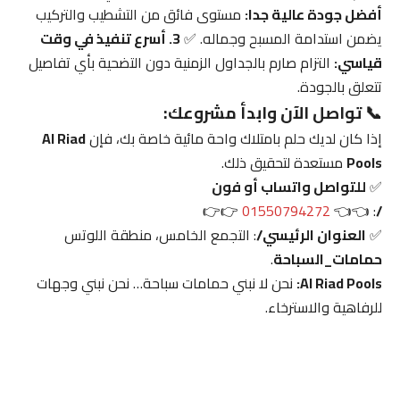
أفضل جودة عالية جدا:
مستوى فائق من التشطيب والتركيب
يضمن استدامة المسبح وجماله. ✅
3. أسرع تنفيذ في وقت
قياسي:
التزام صارم بالجداول الزمنية دون التضحية بأي تفاصيل
تتعلق بالجودة.
📞 تواصل الآن وابدأ مشروعك:
إذا كان لديك حلم بامتلاك واحة مائية خاصة بك، فإن
Al Riad
Pools
مستعدة لتحقيق ذلك.
✅
للتواصل واتساب أو فون
👉👉
01550794272
: 👈👈
/
✅
العنوان الرئيسي/
: التجمع الخامس، منطقة اللوتس
حمامات_السباحة
.
Al Riad Pools:
نحن لا نبني حمامات سباحة… نحن نبني وجهات
للرفاهية والاسترخاء.