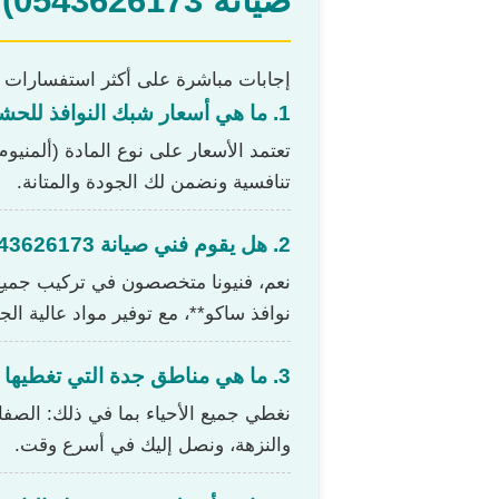
صيانة 0543626173)
إجابات مباشرة على أكثر استفسارات عم
1. ما هي أسعار شبك النوافذ للحشرات بجدة؟
تعتمد الأسعار على نوع المادة (ألمني
تنافسية ونضمن لك الجودة والمتانة.
2. هل يقوم فني صيانة 0543626173 بتركيب شبك نوافذ ساكو أو ما يماثله؟
نعم، فنيونا متخصصون في تركيب جميع أ
نوافذ ساكو**، مع توفير مواد عالية الجو
3. ما هي مناطق جدة التي تغطيها خدمة تركيب سلك الشباك؟
نغطي جميع الأحياء بما في ذلك: الصفا، 
والنزهة، ونصل إليك في أسرع وقت.