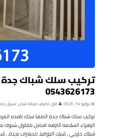
تركيب سلك شباك جدة 
0543626173
📅 يوليو 14, 2026
|
👤 فنى تكييف صيانه شحن غسيل جده
تركيب سلك شباك جدة الصفا سلك نافذه المره ت
الزهراء السلامه النزهه افضل مقاول شبوك
بج
شباك
خارجي ,
شبك النوافذ
للحشرات
بجدة
,
شب