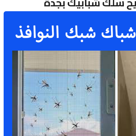
ح سلك شبابيك بجدة