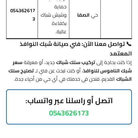
حماية
054362617
حي
الصفا
وشيش شباك
3
بكفاءة
عالية.
📞 تواصل معنا الآن: فني صيانة شبك النوافذ
المعتمد
إذا كنت بحاجة إلى
تركيب سلك شباك
جديد، أو معرفة
سعر
شبك الناموس للنوافذ
، أو كنت تبحث عن فني لـ
تصليح سلك
الشباك
القديم، فنحن في خدمتك في أي حي من أحياء جدة.
اتصل أو راسلنا عبر واتساب:
0543626173