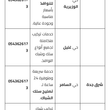
للنوافذ
الوزيرية
3
بأسعار
مناسبة
وجودة عالية.
خدمات تركيب
متكاملة
054362617
حي
غليل
لجميع أنواع
3
سلك وشبك
النوافذ.
خدمة سريعة
ومتوفرة 24
054362617
شرق جدة
حي
السامر
ساعة لـ
3
تصليح سلك
الشباك
.
تركيب شبك