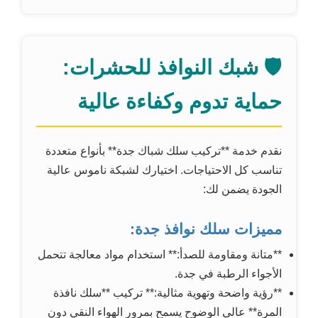
🛡️ شبك النوافذ للحشرات:
حماية تدوم وكفاءة عالية
نقدم خدمة **تركيب سلك شباك جدة** بأنواع متعددة
تناسب كل الاحتياجات. اختيارك لشبكة ناموس عالية
الجودة يضمن لك:
مميزات سلك نوافذ جدة:
**متانة ومقاومة للصدأ:** استخدام مواد معالجة تتحمل
الأجواء الرطبة في جدة.
**رؤية واضحة وتهوية مثالية:** تركيب **سلك نافذة
المرة** عالي الوضوح يسمح بمرور الهواء النقي دون