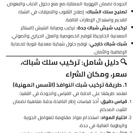
الجودة لضمان التهوية الممتازة مع منع دخول الذباب والبعوض.
تصليح سلك الشباك:
إصلاح الثقوب والتمزقات في الشبك
القديم واستبدال الإطارات التالفة.
تركيب شيش شباك جدة:
تركيب وصيانة الشيش (الستائر
المعدنية الخارجية) لتوفير الخصوصية والعزل الحراري والصوتي.
شبك شباك خارجي:
توفير حلول شبكية معدنية قوية للحماية
الإضافية والأمان.
🔍 دليل شامل: تركيب سلك شباك،
سعر، ومكان الشراء
1. طريقة تركيب شبك النوافذ (الأسس المهنية)
تعتمد طريقتنا على الدقة في القياس والجودة في التنفيذ:
قياس دقيق:
أخذ قياسات إطار النافذة بدقة متناهية لضمان
التثبيت المحكم.
اختيار المواد:
استخدام مواد مقاومة للعوامل الجوية
والرطوبة العالية في جدة.