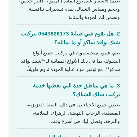
تعتمد الأسعار على نوع المادة (ألمنيوم، فايبر جلاس)
وحجم ومقاس الشباك. نقدم تسعيرات تنافسية
ونضمن لك الجودة والمتانة.
2. هل يقوم فني صيانة 0543626173 بتركيب
شبك نوافذ ساكو أو ما يماثله؟
نعم، فنيونا متخصصون في تركيب جميع أنواع
الشبوك، بما في ذلك الأنواع المماثلة لـ **شبك نوافذ
ساكو**، مع توفير مواد عالية الجودة تدوم طويلاً.
3. ما هي مناطق جدة التي تغطيها خدمة
تركيب سلك الشباك؟
نغطي جميع الأحياء بما في ذلك: الصفا، العزيزية،
الفيصلية، الرحاب، النهضة، الزهراء، السلامة،
والنزهة، ونصل إليك في أسرع وقت.