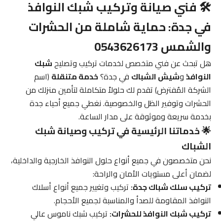
🛠️ فني صيانة وتركيب شبك النوافذ
في جدة: حماية شاملة من الحشرات
والشمس 0543626173
هل تبحث عن فني متخصص لخدمات تركيب وتصليح
شبك
النوافذ
و
شيش الشباك
في جدة؟
خدمة متنقلة
(اسم
الشركة المُفترض) تقدم لك حلولاً متكاملة لتأمين منزلك من
الحشرات وتوفير الظل والخصوصية. نغطي جميع أحياء جدة
بخدمة سريعة وموثوقة على مدار الساعة.
🌟 خدماتنا الرئيسية في تركيب وصيانة شبك
الشباك
نحن متخصصون في جميع أنواع حلول النوافذ الخارجية والداخلية،
لضمان أعلى مستويات الأمان والراحة:
تركيب سلك شباك جدة:
تركيب وتغيير جميع أنواع أسلاك
النوافذ المقاومة للصدأ والمناسبة لجميع الأحجام.
تركيب شبك النوافذ للحشرات:
تركيب شبك ناموس عالي