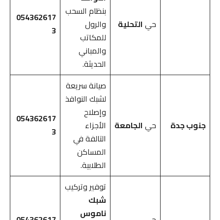
بنظام السحب
054362617
حي
التحلية
والرول
3
للمكاتب
والمباني
الحديثة.
صيانة سريعة
لشبك النوافذ
وإصلاح
054362617
جنوب جدة
حي
الجامعة
الأجزاء
3
التالفة في
المساكن
الطلابية.
توفير وتركيب
شبك
ناموس
حي
054362617