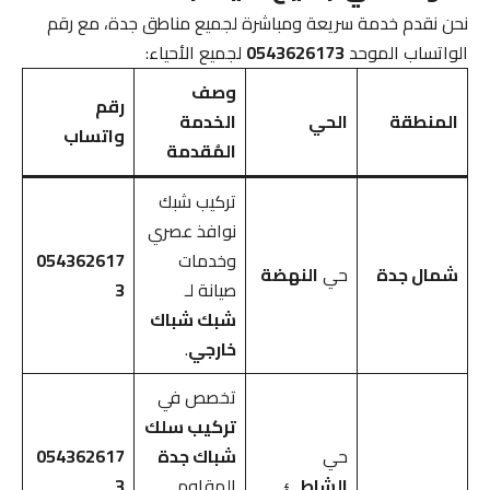
نحن نقدم خدمة سريعة ومباشرة لجميع مناطق جدة، مع رقم
الواتساب الموحد
0543626173
لجميع الأحياء:
وصف
رقم
المنطقة
الحي
الخدمة
واتساب
المُقدمة
تركيب شبك
نوافذ عصري
وخدمات
054362617
شمال جدة
حي
النهضة
صيانة لـ
3
شبك شباك
خارجي
.
تخصص في
تركيب سلك
حي
شباك جدة
054362617
الشاطئ
المقاوم
3