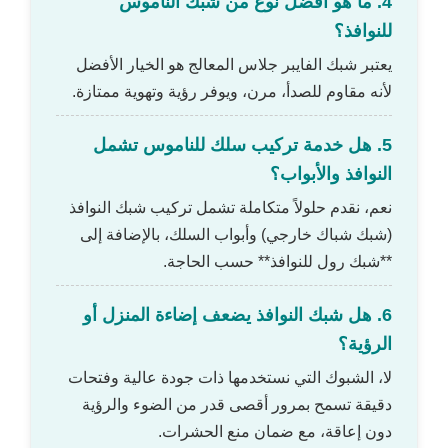
4. ما هو أفضل نوع من شبك الناموس
للنوافذ؟
يعتبر شبك الفايبر جلاس المعالج هو الخيار الأفضل
لأنه مقاوم للصدأ، مرن، ويوفر رؤية وتهوية ممتازة.
5. هل خدمة تركيب سلك للناموس تشمل
النوافذ والأبواب؟
نعم، نقدم حلولاً متكاملة تشمل تركيب شبك النوافذ
(شبك شباك خارجي) وأبواب السلك، بالإضافة إلى
**شبك رول للنوافذ** حسب الحاجة.
6. هل شبك النوافذ يضعف إضاءة المنزل أو
الرؤية؟
لا، الشبوك التي نستخدمها ذات جودة عالية وفتحات
دقيقة تسمح بمرور أقصى قدر من الضوء والرؤية
دون إعاقة، مع ضمان منع الحشرات.