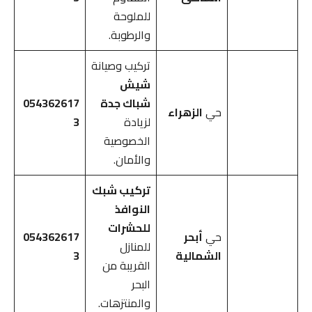
للملوحة
والرطوبة.
تركيب وصيانة
شيش
شباك جدة
054362617
حي
الزهراء
لزيادة
3
الخصوصية
والأمان.
تركيب شبك
النوافذ
للحشرات
حي
أبحر
054362617
للمنازل
الشمالية
3
القريبة من
البحر
والمنتزهات.