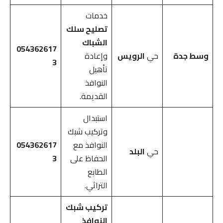
خدمات
تصليح سلك
الشباك
054362617
وسط جدة
حي
الرويس
وإعادة
3
تأهيل
النوافذ
القديمة.
استبدال
وتركيب شبك
النوافذ مع
054362617
حي
البلد
الحفاظ على
3
الطابع
التراثي.
تركيب شبك
النوافذ