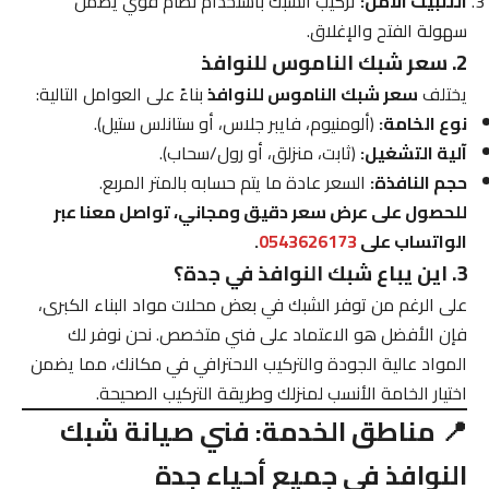
التثبيت الآمن:
تركيب الشبك باستخدام نظام قوي يضمن
سهولة الفتح والإغلاق.
2. سعر شبك الناموس للنوافذ
يختلف
سعر شبك الناموس للنوافذ
بناءً على العوامل التالية:
نوع الخامة:
(ألومنيوم، فايبر جلاس، أو ستانلس ستيل).
آلية التشغيل:
(ثابت، منزلق، أو رول/سحاب).
حجم النافذة:
السعر عادة ما يتم حسابه بالمتر المربع.
للحصول على عرض سعر دقيق ومجاني، تواصل معنا عبر
الواتساب على
0543626173
.
3. اين يباع شبك النوافذ في جدة؟
على الرغم من توفر الشبك في بعض محلات مواد البناء الكبرى،
فإن الأفضل هو الاعتماد على فني متخصص. نحن نوفر لك
المواد عالية الجودة والتركيب الاحترافي في مكانك، مما يضمن
اختيار الخامة الأنسب لمنزلك وطريقة التركيب الصحيحة.
📍 مناطق الخدمة: فني صيانة شبك
النوافذ في جميع أحياء جدة