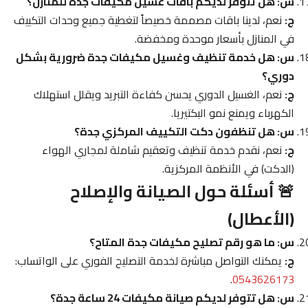
س: هل تتوفر لديكم باقات غسيل مكيفات جدة للمنازل؟
ج:
نعم، لدينا باقات مصممة خصيصاً لتغطية جميع وحدات التكييف
في المنازل بأسعار موحدة ومخفضة.
س: هل خدمة تنظيف وغسيل مكيفات جدة ضرورية بشكل
دوري؟
ج:
نعم، الغسيل الدوري يحسن كفاءة التبريد ويقلل استهلاك
الكهرباء ويمنع نمو البكتيريا.
س: هل تنظفون دكت التكييف المركزي جدة؟
ج:
نعم، نقدم خدمة تنظيف وتعقيم شاملة لمجاري الهواء
(الدكت) في الأنظمة المركزية.
🚨 أسئلة حول الصيانة والإصلاح
(الأعطال)
س: ما هو رقم تصليح مكيفات جدة المتاح؟
ج:
يمكنك التواصل مباشرة لخدمة التصليح الفوري على الواتساب:
.
0543626173
س: هل تتوفر لديكم صيانة مكيفات 24 ساعة جدة؟