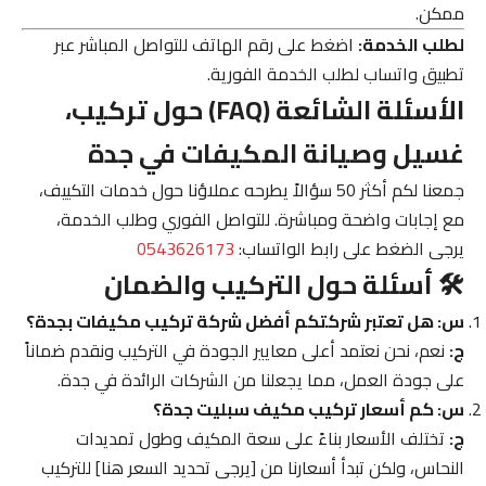
ممكن.
لطلب الخدمة:
اضغط على رقم الهاتف للتواصل المباشر عبر
تطبيق واتساب لطلب الخدمة الفورية.
الأسئلة الشائعة (FAQ) حول تركيب،
غسيل وصيانة المكيفات في جدة
جمعنا لكم أكثر 50 سؤالاً يطرحه عملاؤنا حول خدمات التكييف،
مع إجابات واضحة ومباشرة. للتواصل الفوري وطلب الخدمة،
يرجى الضغط على رابط الواتساب:
0543626173
🛠️ أسئلة حول التركيب والضمان
س: هل تعتبر شركتكم أفضل شركة تركيب مكيفات بجدة؟
ج:
نعم، نحن نعتمد أعلى معايير الجودة في التركيب ونقدم ضماناً
على جودة العمل، مما يجعلنا من الشركات الرائدة في جدة.
س: كم أسعار تركيب مكيف سبليت جدة؟
ج:
تختلف الأسعار بناءً على سعة المكيف وطول تمديدات
النحاس، ولكن تبدأ أسعارنا من [يرجى تحديد السعر هنا] للتركيب