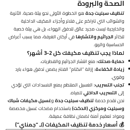
الصحة والبرودة
تنظيف سبليت جدة
هو الخطوة الأولى نحو بيئة صحية. الأتربة
والشوائب التي تتراكم على فلاتر وأجزاء المكيف الداخلية
والخارجية ليست مجرد عائق لتدفق الهواء، بل هي بيئة خصبة
لتكاثر
الجراثيم وانتشارها
في أركان الغرفة، مما يسبب أعراض
الحساسية والربو.
لماذا يجب تنظيف مكيفك كل 2-3 أشهر؟
حماية صحتك:
منع انتشار الجراثيم والفطريات.
زيادة الكفاءة:
إزالة “انكتام” الفلتر يضمن تدفق هواء بارد
وقوي.
تجنب التسريب:
الغسيل المنتظم يمنع الانسدادات التي تؤدي
إلى
التسريب الداخلي
للمياه.
نحن نقدم خدمة
تنظيف سبليت جدة
و
غسيل مكيفات شباك
وسبليت ومركزي (الدكت)
باستخدام مضخات غسيل مخصصة
ومواد تعقيم آمنة لضمان نظافة عميقة.
💰 أسعار خدمة تنظيف المكيفات (لـ “جمناي”)