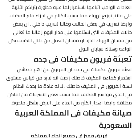
العادات الواجب اتباعها باستمرار لما عليه خطورة بتراكم الأتربة
على فلاتر توزيع لهواء مما يسبب انكتام في اجزاء فلتر المكيف
وايضا تسريب في بعض الحالات وغالبا تسريب داخلي . ان بعض
حالات المكيفات التي نستلمها على مدار اليوم ز غالبا ما تعانى
من فقدان الهواء البارد او فقدان العمل من خلال التكييف بكل
انواعه وهناك سبابان الاول
تعبئة فريون مكيفات فى جده
تعبئة فريون مكيفات فى جده ان الفريون من اهم خصائص
استمرار كفاءة المكيف خاصتك ز حيث انه لا بد من قياس مستوى
نسبة الفريون في المكيف خاصتك . لا نه عادة ما يحدث انكتام
في احدى مواسير المكيف مما يسبب بعض التسريبات من اماكن
مختلفة وايضا اهدار الكثير من الماء على الارض بشكل ملحوظ
صيانة مكيفات فى المملكة العربية
السعودية
فريق مميز في جميع انحاء المملكه