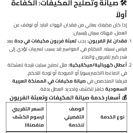
🛠️ صيانة وتصليح المكيفات: الكفاءة
أولاً
إذا كان مكيفك يعاني من فقدان الهواء البارد أو توقف عن
العمل، فهناك سببان رئيسيان:
فقدان غاز الفريون:
يجب
تعبئة فريون مكيفات في جدة
بعد
قياس نسبته. الانكتام في المواسير قد يسبب تسريبات تؤدي إلى
هدر كبير للفريون والماء.
أعطال كهربائية/ميكانيكية:
مثل تصليح سبليت نتيجة لمشكلة
في الضاغط (الكمبريسور) أو المروحة أو لوحة التحكم.
فريقنا المتخصص في
صيانة مكيفات في المملكة العربية
السعودية
جاهز للكشف وتحديد العطل بدقة.
💰 أسعار خدمة صيانة المكيفات وتعبئة الفريون
الوصف
السعر التقريبي
نوع الخدمة
التفصيلي
(رسوم الكشف
للخدمة
منفصلة)