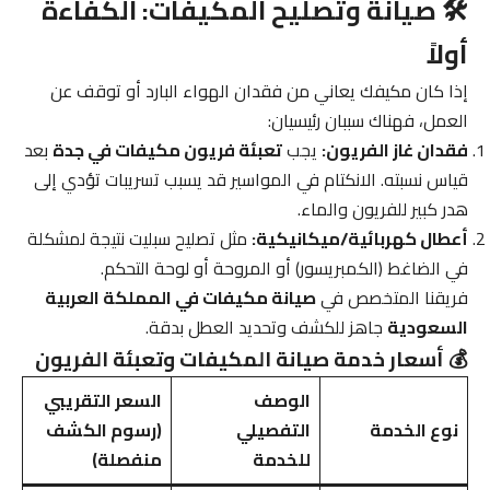
🛠️ صيانة وتصليح المكيفات: الكفاءة
أولاً
إذا كان مكيفك يعاني من فقدان الهواء البارد أو توقف عن
العمل، فهناك سببان رئيسيان:
فقدان غاز الفريون:
يجب
تعبئة فريون مكيفات في جدة
بعد
قياس نسبته. الانكتام في المواسير قد يسبب تسريبات تؤدي إلى
هدر كبير للفريون والماء.
أعطال كهربائية/ميكانيكية:
مثل تصليح سبليت نتيجة لمشكلة
في الضاغط (الكمبريسور) أو المروحة أو لوحة التحكم.
فريقنا المتخصص في
صيانة مكيفات في المملكة العربية
السعودية
جاهز للكشف وتحديد العطل بدقة.
💰 أسعار خدمة صيانة المكيفات وتعبئة الفريون
الوصف
السعر التقريبي
نوع الخدمة
التفصيلي
(رسوم الكشف
للخدمة
منفصلة)