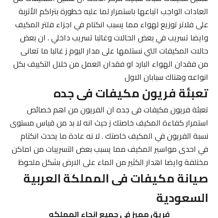
العادات الواجب اتباعها باستمرار لما عليه خطورة بتراكم الأتربة
على فلاتر توزيع لهواء مما يسبب انكتام في اجزاء فلتر المكيف
وايضا تسريب في بعض الحالات وغالبا تسريب داخلي . ان بعض
حالات المكيفات التي نستلمها على مدار اليوم ز غالبا ما تعانى
من فقدان الهواء البارد او فقدان العمل من خلال التكييف بكل
انواعه وهناك سبابان الاول
تعبئة فريون مكيفات فى جده
تعبئة فريون مكيفات فى جده ان الفريون من اهم خصائص
استمرار كفاءة المكيف خاصتك ز حيث انه لا بد من قياس مستوى
نسبة الفريون في المكيف خاصتك . لا نه عادة ما يحدث انكتام
في احدى مواسير المكيف مما يسبب بعض التسريبات من اماكن
مختلفة وايضا اهدار الكثير من الماء على الارض بشكل ملحوظ
صيانة مكيفات فى المملكة العربية
السعودية
فريق مميز في جميع انحاء المملكه