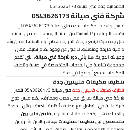
الحمدانية جده فنى صيانة 0543626173
شركة فني صيانة 0543626173
غسيل وتنظيف مكيفات بجدة فنى صيانة 0543626173 ان
تكييف الهواء جزءًا أساسيًا من حياتنا اليومية، خاصة في مدينة
مثل جدة حيث ترتفع درجات الحرارة معظم أيام السنة. لضمان بيئة
داخلية مريحة ومنعشة، لا غنى عن وجود نظام تكييف فعال
وصيانته الدورية. هنا يأتي دور
شركة فني صيانة
، التي تقدم
مجموعة شاملة من الخدمات المتخصصة في صيانة وتنظيف
المكيفات بجميع أنواعها في جدة.
تنظيف مكيفات فلبينيين جدة
تنظيف مكيفات فلبينيين جدة
فنى صيانة 0543626173 تتميز
شركة فني صيانة بفريق عمل مدرب ومحترف، يضم فنيين ذوي
خبرة عالية في التعامل مع مختلف أنظمة التكييف. ولأن الجودة
والكفاءة هي ركيزة خدماتنا، فإننا نوفر
فنيين فلبينيين
متخصصين في تنظيف المكيفات بجدة
، والذين يشتهرون
بدقتهم واهتمامهم بالتفاصيل لضمان أفضل النتائج. إنهم