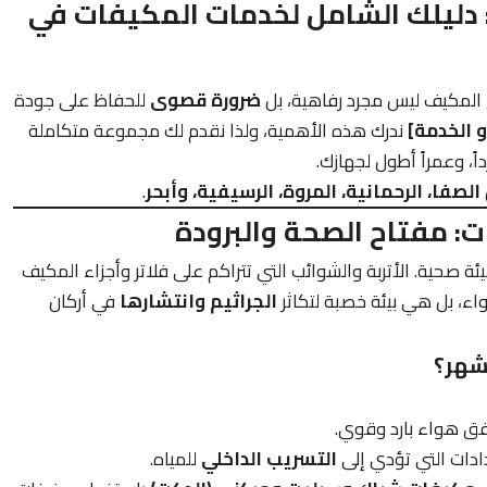
: دليلك الشامل لخدمات المكيفات في
ح المكيف ليس مجرد رفاهية، بل
ضرورة قصوى
للحفاظ على جودة
 الخدمة]
ندرك هذه الأهمية، ولذا نقدم لك مجموعة متكاملة
ً، وعمراً أطول لجهازك.
الصفا، الرحمانية، المروة، الرسيفية، وأبحر
.
: مفتاح الصحة والبرودة
ة صحية. الأتربة والشوائب التي تتراكم على فلاتر وأجزاء المكيف
واء، بل هي بيئة خصبة لتكاثر
الجراثيم وانتشارها
في أركان
دفق هواء بارد وقوي.
ادات التي تؤدي إلى
التسريب الداخلي
للمياه.