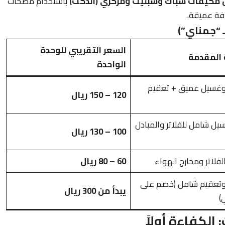
مكيفات شباك وسبليت ومركزي (الدكت)
باستخدام مضخات
فة عميقة.
 “جمناي”)
السعر التقريبي للوحدة
 المقدمة
الواحدة
وغسيل عميق + تعقيم
120 – 150 ريال
ل شامل للفلاتر والمبادل
100 – 130 ريال
فلاتر ومخارج الهواء
60 – 80 ريال
وتعقيم شامل (خصم على
يبدأ من 300 ريال
)
الكفاءة أولاً