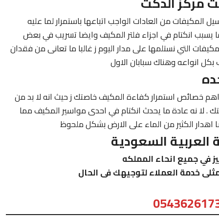
 مركز الدكت
المكيفات من العادات الواجب اتباعها باستمرار لما عليه
مما يسبب انكتام في اجزاء فلتر المكيف وايضا تسريب في بعض
مكيفات التي نستلمها على مدار اليوم ز غالبا ما تعانى من فقدان
ف بكل انواعه وهناك سبابان الاول
ده
هم خصائص استمرار كفاءة المكيف خاصتك ز حيث انه لا بد من
. لا نه عادة ما يحدث انكتام في احدى مواسير المكيف مما
اهدار الكثير من الماء على الارض بشكل ملحوظ
العربية السعودية
ز في جميع انحاء المملكه
ثلى خدمة العملاء لتوجيهك فى الحال
054362617