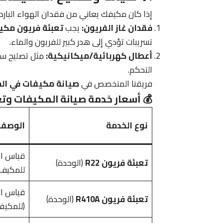
إذا كان مكيفك يعاني من فقدان الهواء البارد
فقدان غاز الفريون:
يجب
تعبئة فريون مكي
تسريبات تؤدي إلى هدر كبير للفريون والماء.
أعطال كهربائية/ميكانيكية:
مثل تصليح سبل
التحكم.
فريقنا المتخصص في
صيانة مكيفات في الم
💰 أسعار خدمة صيانة المكيفات وتع
نوع الخدمة
الوصف 
قياس الن
تعبئة فريون R22
(الوحدة)
للمكيف 
قياس الن
تعبئة فريون R410A
(الوحدة)
(للمكيفا