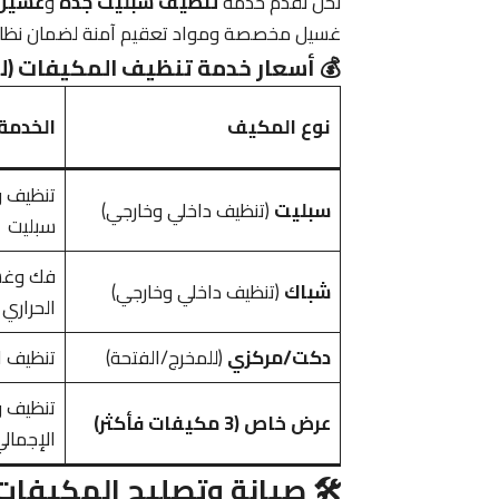
نحن نقدم خدمة
تنظيف سبليت جدة
و
غسيل 
غسيل مخصصة ومواد تعقيم آمنة لضمان نظا
💰 أسعار خدمة تنظيف المكيفات (لـ
نوع المكيف
الخدمة
تنظيف 
سبليت
(تنظيف داخلي وخارجي)
سبليت
فك وغسي
شباك
(تنظيف داخلي وخارجي)
الحراري
دكت/مركزي
(للمخرج/الفتحة)
تنظيف ال
تنظيف 
عرض خاص (3 مكيفات فأكثر)
الإجمالي
🛠️ صيانة وتصليح المكيفات: 