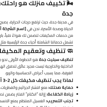
🌬️ تكييف منزلك هو راحتك
جدة
في مدينة جدة، حيث ترتفع درجات الحرارة، يصب
الحياة وصحة الأسرة. نحن في
[اسم الشركة أو
من خدمات المكيفات لتضمن لك هواءً نقياً، باردا
تشمل خدماتنا الشاملة أحياء جدة الرئيسية مثل
🧼 تنظيف وتعقيم المكيفات
تنظيف سبليت جدة
هو الخطوة الأولى نحو بيئ
الداخلية والخارجية ليست مجرد عائق لتدفق اله
الغرفة، مما يسبب أعراض الحساسية والربو.
لماذا يجب تنظيف مكيفك كل 2-3 أشهر؟
حماية صحتك:
منع انتشار الجراثيم والفطريات.
زيادة الكفاءة:
إزالة “انكتام” الفلتر يضمن ت
تجنب التسريب:
الغسيل المنتظم يمنع الانسد