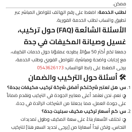
ممكن.
لطلب الخدمة:
اضغط على رقم الهاتف للتواصل المباشر عبر
تطبيق واتساب لطلب الخدمة الفورية.
الأسئلة الشائعة (FAQ) حول تركيب،
غسيل وصيانة المكيفات في جدة
جمعنا لكم أكثر 50 سؤالاً يطرحه عملاؤنا حول خدمات التكييف،
مع إجابات واضحة ومباشرة. للتواصل الفوري وطلب الخدمة،
يرجى الضغط على رابط الواتساب:
0543626173
🛠️ أسئلة حول التركيب والضمان
س: هل تعتبر شركتكم أفضل شركة تركيب مكيفات بجدة؟
ج:
نعم، نحن نعتمد أعلى معايير الجودة في التركيب ونقدم ضماناً
على جودة العمل، مما يجعلنا من الشركات الرائدة في جدة.
س: كم أسعار تركيب مكيف سبليت جدة؟
ج:
تختلف الأسعار بناءً على سعة المكيف وطول تمديدات
النحاس، ولكن تبدأ أسعارنا من [يرجى تحديد السعر هنا] للتركيب