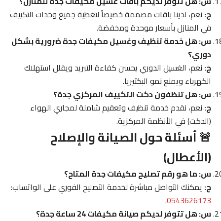
س: هل تتوفر لديكم باقات غسيل مكيفات جدة للمنازل؟
ج:
نعم، لدينا باقات مصممة خصيصاً لتغطية جميع وحدات التكييف
في المنازل بأسعار موحدة ومخفضة.
س: هل خدمة تنظيف وغسيل مكيفات جدة ضرورية بشكل
دوري؟
ج:
نعم، الغسيل الدوري يحسن كفاءة التبريد ويقلل استهلاك
الكهرباء ويمنع نمو البكتيريا.
س: هل تنظفون دكت التكييف المركزي جدة؟
ج:
نعم، نقدم خدمة تنظيف وتعقيم شاملة لمجاري الهواء
(الدكت) في الأنظمة المركزية.
🚨 أسئلة حول الصيانة والإصلاح
(الأعطال)
س: ما هو رقم تصليح مكيفات جدة المتاح؟
ج:
يمكنك التواصل مباشرة لخدمة التصليح الفوري على الواتساب:
.
0543626173
س: هل تتوفر لديكم صيانة مكيفات 24 ساعة جدة؟