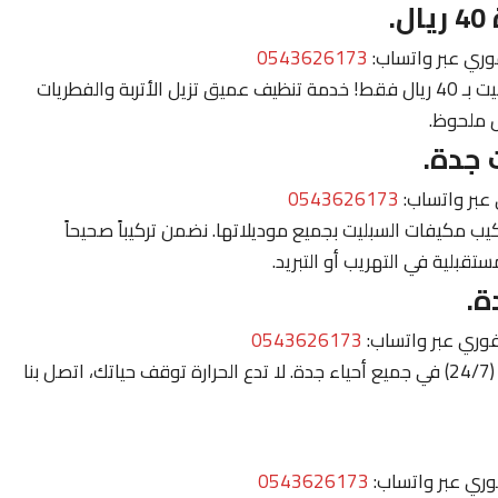
.
وري عبر واتساب:
0543626173
استفد من عرضنا الخاص لغسيل مكيفات السبليت بـ 40 ريال فقط! خدمة تنظيف عميق تزيل الأتربة والفطريات
 ملحوظ.
جدة.
 عبر واتساب:
0543626173
ب مكيفات السبليت بجميع موديلاتها. نضمن تركيباً صحيحاً
قبلية في التهريب أو التبريد.
0543626173
خدمة طوارئ سريعة ومتاحة على مدار الساعة (24/7) في جميع أحياء جدة. لا تدع الحرارة توقف حياتك، اتصل بنا
وري عبر واتساب:
0543626173