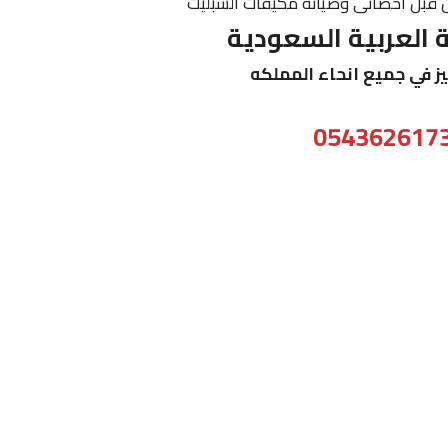
ن قبل اخصائى وصيانة مكيفات السبليت
العربية السعودية
ز في جميع انحاء المملكه
054362617