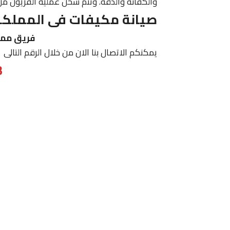
والكفائة والدقه. وتتم شحن عملية الفريون م
صيانة مكيفات فى المملكة 
فريق ممي
يمكنكم الاتصال بنا الان من خلال الرقم التالى
3