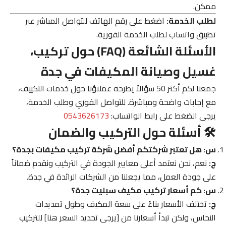
ممكن.
لطلب الخدمة:
اضغط على رقم الهاتف للتواصل المباشر عبر
تطبيق واتساب لطلب الخدمة الفورية.
الأسئلة الشائعة (FAQ) حول تركيب،
غسيل وصيانة المكيفات في جدة
جمعنا لكم أكثر 50 سؤالاً يطرحه عملاؤنا حول خدمات التكييف،
مع إجابات واضحة ومباشرة. للتواصل الفوري وطلب الخدمة،
يرجى الضغط على رابط الواتساب:
0543626173
🛠️ أسئلة حول التركيب والضمان
س: هل تعتبر شركتكم أفضل شركة تركيب مكيفات بجدة؟
ج:
نعم، نحن نعتمد أعلى معايير الجودة في التركيب ونقدم ضماناً
على جودة العمل، مما يجعلنا من الشركات الرائدة في جدة.
س: كم أسعار تركيب مكيف سبليت جدة؟
ج:
تختلف الأسعار بناءً على سعة المكيف وطول تمديدات
النحاس، ولكن تبدأ أسعارنا من [يرجى تحديد السعر هنا] للتركيب