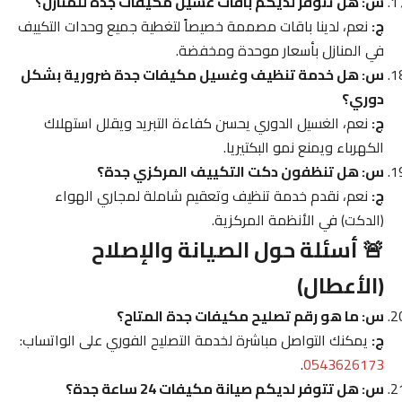
س: هل تتوفر لديكم باقات غسيل مكيفات جدة للمنازل؟
ج:
نعم، لدينا باقات مصممة خصيصاً لتغطية جميع وحدات التكييف
في المنازل بأسعار موحدة ومخفضة.
س: هل خدمة تنظيف وغسيل مكيفات جدة ضرورية بشكل
دوري؟
ج:
نعم، الغسيل الدوري يحسن كفاءة التبريد ويقلل استهلاك
الكهرباء ويمنع نمو البكتيريا.
س: هل تنظفون دكت التكييف المركزي جدة؟
ج:
نعم، نقدم خدمة تنظيف وتعقيم شاملة لمجاري الهواء
(الدكت) في الأنظمة المركزية.
🚨 أسئلة حول الصيانة والإصلاح
(الأعطال)
س: ما هو رقم تصليح مكيفات جدة المتاح؟
ج:
يمكنك التواصل مباشرة لخدمة التصليح الفوري على الواتساب:
.
0543626173
س: هل تتوفر لديكم صيانة مكيفات 24 ساعة جدة؟