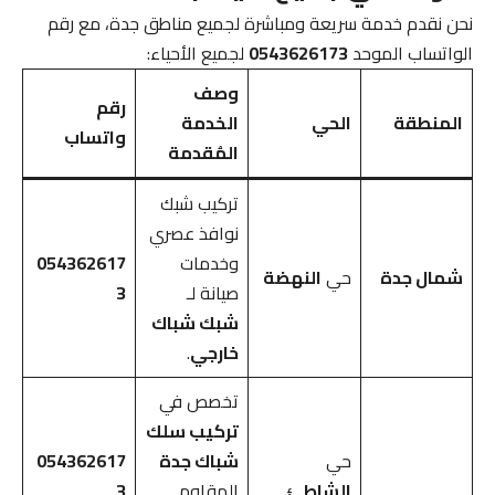
نحن نقدم خدمة سريعة ومباشرة لجميع مناطق جدة، مع رقم
الواتساب الموحد
0543626173
لجميع الأحياء:
وصف
رقم
المنطقة
الحي
الخدمة
واتساب
المُقدمة
تركيب شبك
نوافذ عصري
وخدمات
054362617
شمال جدة
حي
النهضة
صيانة لـ
3
شبك شباك
خارجي
.
تخصص في
تركيب سلك
حي
شباك جدة
054362617
الشاطئ
المقاوم
3