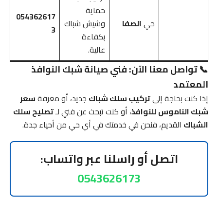
حماية
054362617
حي
الصفا
وشيش شباك
3
بكفاءة
عالية.
📞 تواصل معنا الآن: فني صيانة شبك النوافذ
المعتمد
إذا كنت بحاجة إلى
تركيب سلك شباك
جديد، أو معرفة
سعر
شبك الناموس للنوافذ
، أو كنت تبحث عن فني لـ
تصليح سلك
الشباك
القديم، فنحن في خدمتك في أي حي من أحياء جدة.
اتصل أو راسلنا عبر واتساب:
0543626173