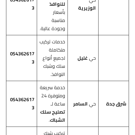
للنوافذ
الوزيرية
3
بأسعار
مناسبة
وجودة عالية.
خدمات تركيب
متكاملة
054362617
حي
غليل
لجميع أنواع
3
سلك وشبك
النوافذ.
خدمة سريعة
ومتوفرة 24
054362617
شرق جدة
حي
السامر
ساعة لـ
3
تصليح سلك
الشباك
.
تركيب شبك