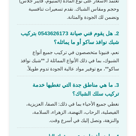
تعتمد الأسعار على نوع المادة (ألمنيوم، فايبر جلاس)
وحجم ومقاس الشباك. نقدم تسعيرات تنافسية
ونضمن لك الجودة والمتانة.
2. هل يقوم فني صيانة 0543626173 بتركيب
شبك نوافذ ساكو أو ما يماثله؟
نعم، فنيونا متخصصون في تركيب جميع أنواع
الشبوك، بما في ذلك الأنواع المماثلة لـ **شبك نوافذ
ساكو**، مع توفير مواد عالية الجودة تدوم طويلاً.
3. ما هي مناطق جدة التي تغطيها خدمة
تركيب سلك الشباك؟
نغطي جميع الأحياء بما في ذلك: الصفا، العزيزية،
الفيصلية، الرحاب، النهضة، الزهراء، السلامة،
والنزهة، ونصل إليك في أسرع وقت.