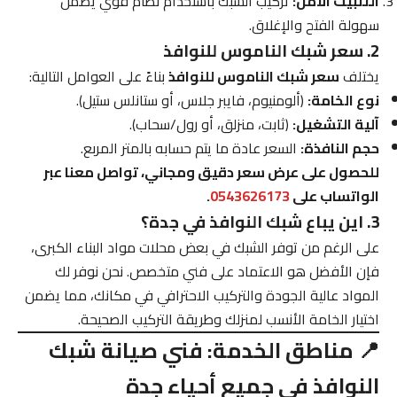
التثبيت الآمن:
تركيب الشبك باستخدام نظام قوي يضمن
سهولة الفتح والإغلاق.
2. سعر شبك الناموس للنوافذ
يختلف
سعر شبك الناموس للنوافذ
بناءً على العوامل التالية:
نوع الخامة:
(ألومنيوم، فايبر جلاس، أو ستانلس ستيل).
آلية التشغيل:
(ثابت، منزلق، أو رول/سحاب).
حجم النافذة:
السعر عادة ما يتم حسابه بالمتر المربع.
للحصول على عرض سعر دقيق ومجاني، تواصل معنا عبر
الواتساب على
0543626173
.
3. اين يباع شبك النوافذ في جدة؟
على الرغم من توفر الشبك في بعض محلات مواد البناء الكبرى،
فإن الأفضل هو الاعتماد على فني متخصص. نحن نوفر لك
المواد عالية الجودة والتركيب الاحترافي في مكانك، مما يضمن
اختيار الخامة الأنسب لمنزلك وطريقة التركيب الصحيحة.
📍 مناطق الخدمة: فني صيانة شبك
النوافذ في جميع أحياء جدة