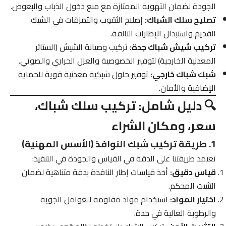
الجودة لضمان التهوية الممتازة مع منع دخول الذباب والبعوض.
تصليح سلك الشباك:
إصلاح الثقوب والتمزقات في الشبك
القديم واستبدال الإطارات التالفة.
تركيب شيش شباك جدة:
تركيب وصيانة الشيش (الستائر
المعدنية الخارجية) لتوفير الخصوصية والعزل الحراري والصوتي.
شبك شباك خارجي:
توفير حلول شبكية معدنية قوية للحماية
الإضافية والأمان.
🔍 دليل شامل: تركيب سلك شباك،
سعر، ومكان الشراء
1. طريقة تركيب شبك النوافذ (الأسس المهنية)
تعتمد طريقتنا على الدقة في القياس والجودة في التنفيذ:
قياس دقيق:
أخذ قياسات إطار النافذة بدقة متناهية لضمان
التثبيت المحكم.
اختيار المواد:
استخدام مواد مقاومة للعوامل الجوية
والرطوبة العالية في جدة.