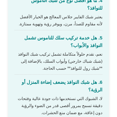
4. ما هو أفضل نوع من شبك الناموس
للنوافذ؟
يعتبر شبك الفايبر جلاس المعالج هو الخيار الأفضل
لأنه مقاوم للصدأ، مرن، ويوفر رؤية وتهوية ممتازة.
5. هل خدمة تركيب سلك للناموس تشمل
النوافذ والأبواب؟
نعم، نقدم حلولاً متكاملة تشمل تركيب شبك النوافذ
(شبك شباك خارجي) وأبواب السلك، بالإضافة إلى
**شبك رول للنوافذ** حسب الحاجة.
6. هل شبك النوافذ يضعف إضاءة المنزل أو
الرؤية؟
لا، الشبوك التي نستخدمها ذات جودة عالية وفتحات
دقيقة تسمح بمرور أقصى قدر من الضوء والرؤية
دون إعاقة، مع ضمان منع الحشرات.