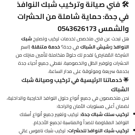
🛠️ فني صيانة وتركيب شبك النوافذ
في جدة: حماية شاملة من الحشرات
والشمس 0543626173
هل تبحث عن فني متخصص لخدمات تركيب وتصليح
شبك
النوافذ
و
شيش الشباك
في جدة؟
خدمة متنقلة
(اسم
الشركة المُفترض) تقدم لك حلولاً متكاملة لتأمين منزلك من
الحشرات وتوفير الظل والخصوصية. نغطي جميع أحياء جدة
بخدمة سريعة وموثوقة على مدار الساعة.
🌟 خدماتنا الرئيسية في تركيب وصيانة شبك
الشباك
نحن متخصصون في جميع أنواع حلول النوافذ الخارجية والداخلية،
لضمان أعلى مستويات الأمان والراحة:
تركيب سلك شباك جدة:
تركيب وتغيير جميع أنواع أسلاك
النوافذ المقاومة للصدأ والمناسبة لجميع الأحجام.
تركيب شبك النوافذ للحشرات:
تركيب شبك ناموس عالي