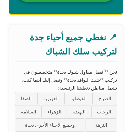
📍 نغطي جميع أحياء جدة
لتركيب سلك الشباك
نحن **أفضل مقاول شبوك بجدة** متخصصون في
تركيب **شبك النوافذ بجدة** ونصل إليك أينما كنت.
تشمل مناطق تغطيتنا الرئيسية:
الصباح
الفيصليه
العزيزية
الصفا
الرحاب
النهضة
الزهراء
السلامة
النزهة
وجميع الأحياء الأخرى بجدة