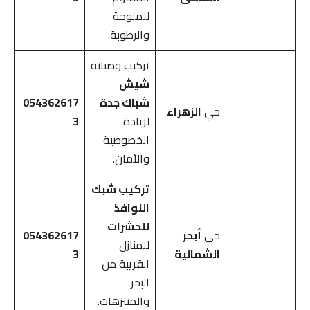
للملوحة
والرطوبة.
تركيب وصيانة
شيش
شباك جدة
054362617
حي
الزهراء
لزيادة
3
الخصوصية
والأمان.
تركيب شبك
النوافذ
للحشرات
حي
أبحر
054362617
للمنازل
الشمالية
3
القريبة من
البحر
والمنتزهات.