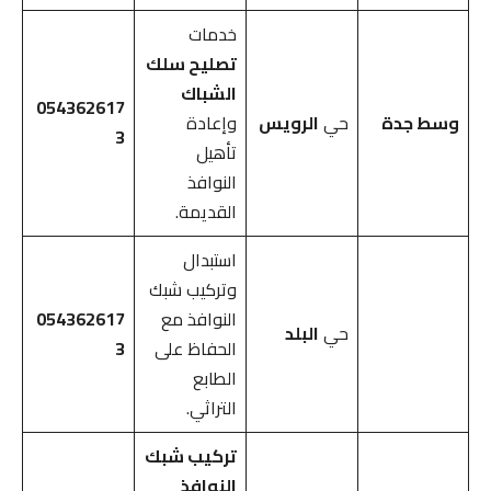
خدمات
تصليح سلك
الشباك
054362617
وسط جدة
حي
الرويس
وإعادة
3
تأهيل
النوافذ
القديمة.
استبدال
وتركيب شبك
النوافذ مع
054362617
حي
البلد
الحفاظ على
3
الطابع
التراثي.
تركيب شبك
النوافذ