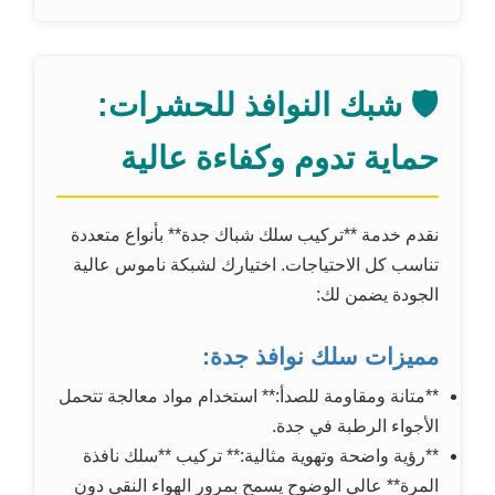
🛡️ شبك النوافذ للحشرات:
حماية تدوم وكفاءة عالية
نقدم خدمة **تركيب سلك شباك جدة** بأنواع متعددة
تناسب كل الاحتياجات. اختيارك لشبكة ناموس عالية
الجودة يضمن لك:
مميزات سلك نوافذ جدة:
**متانة ومقاومة للصدأ:** استخدام مواد معالجة تتحمل
الأجواء الرطبة في جدة.
**رؤية واضحة وتهوية مثالية:** تركيب **سلك نافذة
المرة** عالي الوضوح يسمح بمرور الهواء النقي دون