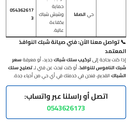
حماية
054362617
حي
الصفا
وشيش شباك
3
بكفاءة
عالية.
📞 تواصل معنا الآن: فني صيانة شبك النوافذ
المعتمد
إذا كنت بحاجة إلى
تركيب سلك شباك
جديد، أو معرفة
سعر
شبك الناموس للنوافذ
، أو كنت تبحث عن فني لـ
تصليح سلك
الشباك
القديم، فنحن في خدمتك في أي حي من أحياء جدة.
اتصل أو راسلنا عبر واتساب:
0543626173