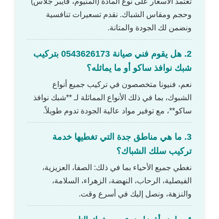
تعتمد الأسعار على نوع المادة (ألمنيوم، فايبر جلاس)
وحجم ومقاس الشباك. نقدم تسعيرات تنافسية
ونضمن لك الجودة والمتانة.
2. هل يقوم فني صيانة 0543626173 بتركيب
شبك نوافذ ساكو أو ما يماثله؟
نعم، فنيونا متخصصون في تركيب جميع أنواع
الشبوك، بما في ذلك الأنواع المماثلة لـ **شبك نوافذ
ساكو**، مع توفير مواد عالية الجودة تدوم طويلاً.
3. ما هي مناطق جدة التي تغطيها خدمة
تركيب سلك الشباك؟
نغطي جميع الأحياء بما في ذلك: الصفا، العزيزية،
الفيصلية، الرحاب، النهضة، الزهراء، السلامة،
والنزهة، ونصل إليك في أسرع وقت.