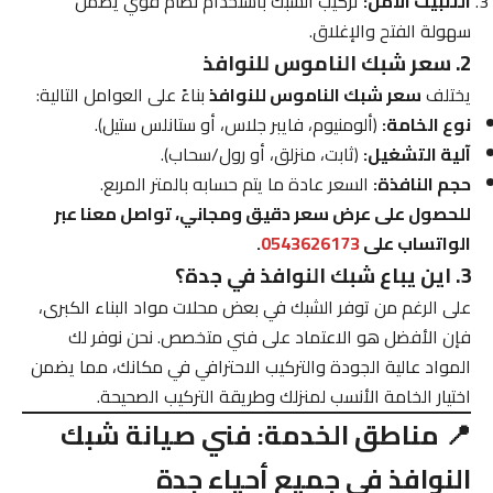
التثبيت الآمن:
تركيب الشبك باستخدام نظام قوي يضمن
سهولة الفتح والإغلاق.
2. سعر شبك الناموس للنوافذ
يختلف
سعر شبك الناموس للنوافذ
بناءً على العوامل التالية:
نوع الخامة:
(ألومنيوم، فايبر جلاس، أو ستانلس ستيل).
آلية التشغيل:
(ثابت، منزلق، أو رول/سحاب).
حجم النافذة:
السعر عادة ما يتم حسابه بالمتر المربع.
للحصول على عرض سعر دقيق ومجاني، تواصل معنا عبر
الواتساب على
0543626173
.
3. اين يباع شبك النوافذ في جدة؟
على الرغم من توفر الشبك في بعض محلات مواد البناء الكبرى،
فإن الأفضل هو الاعتماد على فني متخصص. نحن نوفر لك
المواد عالية الجودة والتركيب الاحترافي في مكانك، مما يضمن
اختيار الخامة الأنسب لمنزلك وطريقة التركيب الصحيحة.
📍 مناطق الخدمة: فني صيانة شبك
النوافذ في جميع أحياء جدة