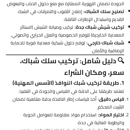
الجودة لضمان التهوية الممتازة مع منع دخول الذباب والبعوض.
تصليح سلك الشباك:
إصلاح الثقوب والتمزقات في الشبك
القديم واستبدال الإطارات التالفة.
تركيب شيش شباك جدة:
تركيب وصيانة الشيش (الستائر
المعدنية الخارجية) لتوفير الخصوصية والعزل الحراري والصوتي.
شبك شباك خارجي:
توفير حلول شبكية معدنية قوية للحماية
الإضافية والأمان.
🔍 دليل شامل: تركيب سلك شباك،
سعر، ومكان الشراء
1. طريقة تركيب شبك النوافذ (الأسس المهنية)
تعتمد طريقتنا على الدقة في القياس والجودة في التنفيذ:
قياس دقيق:
أخذ قياسات إطار النافذة بدقة متناهية لضمان
التثبيت المحكم.
اختيار المواد:
استخدام مواد مقاومة للعوامل الجوية
والرطوبة العالية في جدة.