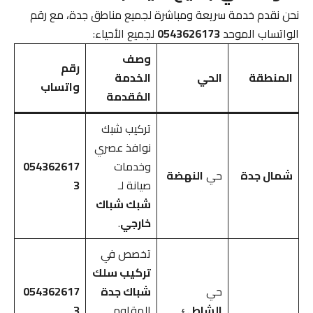
نحن نقدم خدمة سريعة ومباشرة لجميع مناطق جدة، مع رقم
الواتساب الموحد
0543626173
لجميع الأحياء:
وصف
رقم
المنطقة
الحي
الخدمة
واتساب
المُقدمة
تركيب شبك
نوافذ عصري
وخدمات
054362617
شمال جدة
حي
النهضة
صيانة لـ
3
شبك شباك
خارجي
.
تخصص في
تركيب سلك
حي
شباك جدة
054362617
الشاطئ
المقاوم
3