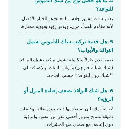
4. ما هو أفضل نوع من شبك الناموس
للنوافذ؟
يعتبر شبك الفايبر جلاس المعالج هو الخيار الأفضل
لأنه مقاوم للصدأ، مرن، ويوفر رؤية وتهوية ممتازة.
5. هل خدمة تركيب سلك للناموس تشمل
النوافذ والأبواب؟
نعم، نقدم حلولاً متكاملة تشمل تركيب شبك النوافذ
(شبك شباك خارجي) وأبواب السلك، بالإضافة إلى
**شبك رول للنوافذ** حسب الحاجة.
6. هل شبك النوافذ يضعف إضاءة المنزل أو
الرؤية؟
لا، الشبوك التي نستخدمها ذات جودة عالية وفتحات
دقيقة تسمح بمرور أقصى قدر من الضوء والرؤية
دون إعاقة، مع ضمان منع الحشرات.