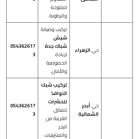
للملوحة
والرطوبة.
تركيب وصيانة
شيش
شباك جدة
054362617
حي
الزهراء
لزيادة
3
الخصوصية
والأمان.
تركيب شبك
النوافذ
للحشرات
حي
أبحر
054362617
للمنازل
الشمالية
3
القريبة من
البحر
والمنتزهات.