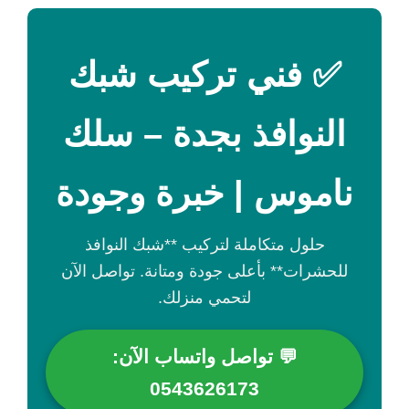
✅ فني تركيب شبك
النوافذ بجدة – سلك
ناموس | خبرة وجودة
حلول متكاملة لتركيب **شبك النوافذ
للحشرات** بأعلى جودة ومتانة. تواصل الآن
لتحمي منزلك.
💬 تواصل واتساب الآن:
0543626173