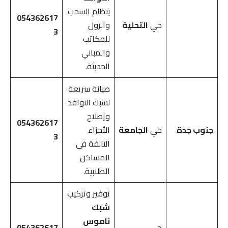
بنظام السحب
054362617
حي
التحلية
والرول
3
للمكاتب
والمباني
الحديثة.
صيانة سريعة
لشبك النوافذ
وإصلاح
054362617
جنوب جدة
حي
الجامعة
الأجزاء
3
التالفة في
المساكن
الطلابية.
توفير وتركيب
شبك
ناموس
حي
054362617