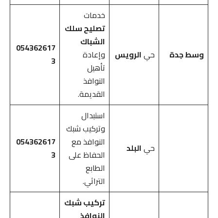
خدمات
تصليح سلك
الشباك
054362617
وسط جدة
حي
الرويس
وإعادة
3
تأهيل
النوافذ
القديمة.
استبدال
وتركيب شبك
النوافذ مع
054362617
حي
البلد
الحفاظ على
3
الطابع
التراثي.
تركيب شبك
النوافذ