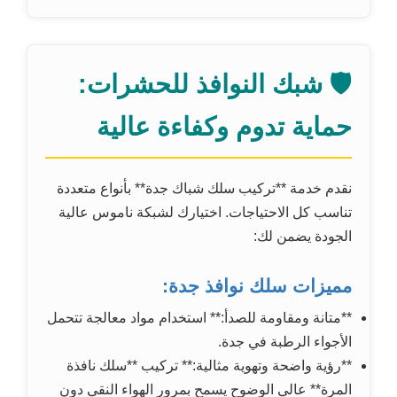
🛡️ شبك النوافذ للحشرات:
حماية تدوم وكفاءة عالية
نقدم خدمة **تركيب سلك شباك جدة** بأنواع متعددة
تناسب كل الاحتياجات. اختيارك لشبكة ناموس عالية
الجودة يضمن لك:
مميزات سلك نوافذ جدة:
**متانة ومقاومة للصدأ:** استخدام مواد معالجة تتحمل
الأجواء الرطبة في جدة.
**رؤية واضحة وتهوية مثالية:** تركيب **سلك نافذة
المرة** عالي الوضوح يسمح بمرور الهواء النقي دون