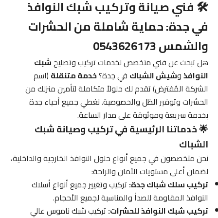
🛠️ فني صيانة وتركيب شبك النوافذ
في جدة: حماية شاملة من الحشرات
والشمس 0543626173
هل تبحث عن فني متخصص لخدمات تركيب وتصليح
شبك
النوافذ
و
شيش الشباك
في جدة؟
خدمة متنقلة
(اسم
الشركة المُفترض) تقدم لك حلولاً متكاملة لتأمين منزلك من
الحشرات وتوفير الظل والخصوصية. نغطي جميع أحياء جدة
بخدمة سريعة وموثوقة على مدار الساعة.
🌟 خدماتنا الرئيسية في تركيب وصيانة شبك
الشباك
نحن متخصصون في جميع أنواع حلول النوافذ الخارجية والداخلية،
لضمان أعلى مستويات الأمان والراحة:
تركيب سلك شباك جدة:
تركيب وتغيير جميع أنواع أسلاك
النوافذ المقاومة للصدأ والمناسبة لجميع الأحجام.
تركيب شبك النوافذ للحشرات:
تركيب شبك ناموس عالي