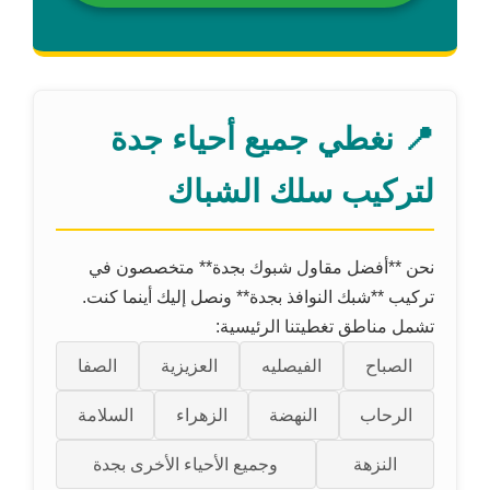
📍 نغطي جميع أحياء جدة
لتركيب سلك الشباك
نحن **أفضل مقاول شبوك بجدة** متخصصون في
تركيب **شبك النوافذ بجدة** ونصل إليك أينما كنت.
تشمل مناطق تغطيتنا الرئيسية:
الصباح
الفيصليه
العزيزية
الصفا
الرحاب
النهضة
الزهراء
السلامة
النزهة
وجميع الأحياء الأخرى بجدة