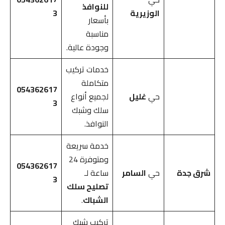
للنوافذ
الوزيرية
3
بأسعار
مناسبة
وجودة عالية.
خدمات تركيب
متكاملة
054362617
حي
غليل
لجميع أنواع
3
سلك وشبك
النوافذ.
خدمة سريعة
ومتوفرة 24
054362617
شرق جدة
حي
السامر
ساعة لـ
3
تصليح سلك
الشباك
.
تركيب شبك