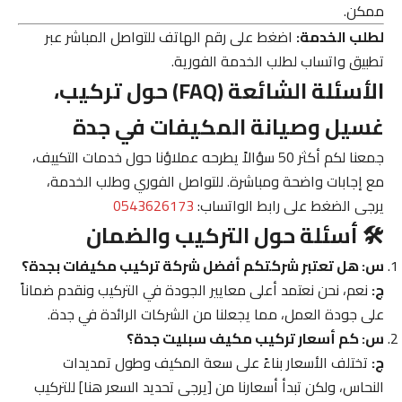
ممكن.
لطلب الخدمة:
اضغط على رقم الهاتف للتواصل المباشر عبر
تطبيق واتساب لطلب الخدمة الفورية.
الأسئلة الشائعة (FAQ) حول تركيب،
غسيل وصيانة المكيفات في جدة
جمعنا لكم أكثر 50 سؤالاً يطرحه عملاؤنا حول خدمات التكييف،
مع إجابات واضحة ومباشرة. للتواصل الفوري وطلب الخدمة،
يرجى الضغط على رابط الواتساب:
0543626173
🛠️ أسئلة حول التركيب والضمان
س: هل تعتبر شركتكم أفضل شركة تركيب مكيفات بجدة؟
ج:
نعم، نحن نعتمد أعلى معايير الجودة في التركيب ونقدم ضماناً
على جودة العمل، مما يجعلنا من الشركات الرائدة في جدة.
س: كم أسعار تركيب مكيف سبليت جدة؟
ج:
تختلف الأسعار بناءً على سعة المكيف وطول تمديدات
النحاس، ولكن تبدأ أسعارنا من [يرجى تحديد السعر هنا] للتركيب