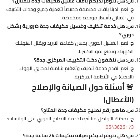
س: هل تتوفر لديكم باقات غسيل مكيفات جدة للمنازل؟
ج:
نعم، لدينا باقات مصممة خصيصاً لتغطية جميع وحدات التكييف
في المنازل بأسعار موحدة ومخفضة.
س: هل خدمة تنظيف وغسيل مكيفات جدة ضرورية بشكل
دوري؟
ج:
نعم، الغسيل الدوري يحسن كفاءة التبريد ويقلل استهلاك
الكهرباء ويمنع نمو البكتيريا.
س: هل تنظفون دكت التكييف المركزي جدة؟
ج:
نعم، نقدم خدمة تنظيف وتعقيم شاملة لمجاري الهواء
(الدكت) في الأنظمة المركزية.
🚨 أسئلة حول الصيانة والإصلاح
(الأعطال)
س: ما هو رقم تصليح مكيفات جدة المتاح؟
ج:
يمكنك التواصل مباشرة لخدمة التصليح الفوري على الواتساب:
.
0543626173
س: هل تتوفر لديكم صيانة مكيفات 24 ساعة جدة؟