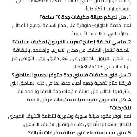
إجابات موثوقة من **فني صيانة جدة 0543626173** على
الاستفسارات الأكثر طلباً:
1. هل لديكم صيانة مكيفات جدة ٢٤ ساعة؟
نعم، خدمة الطوارئ متوفرة على مدار الساعة لجميع الأعطال
الطارئة التي تتطلب تدخلاً فورياً.
2. ما هي تكلفة إصلاح تسريب الفريون لمكيف سبليت؟
التكلفة تشمل الكشف عن مكان التسريب وإصلاحه، بالإضافة
إلى شحن الفريون. للحصول على سعر دقيق، يرجى التواصل عبر
الواتساب على 0543626173.
3. هل فني مكيفات فلبيني جدة متوفر لجميع المناطق؟
فريقنا متاح لتغطية جميع أحياء جدة، بما في ذلك المناطق التي
يكثر فيها الطلب مثل صيانة مكيفات جدة الصفا والحمدانية.
4. هل تقدمون عقود صيانة مكيفات مركزية جدة
للشركات؟
نعم، نوفر عقود صيانة سنوية وشهرية لأنظمة التكييف المركزي
لضمان تشغيلها بأقصى كفاءة وتقليل تكاليف التشغيل.
5. متى يجب استدعاء فني صيانة مكيفات شباك؟