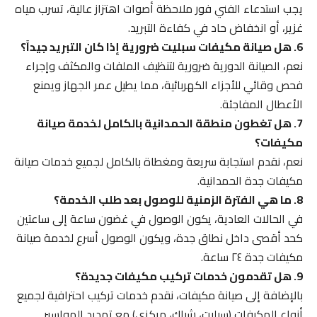
يجب استدعاء الفني فور ملاحظة أصوات اهتزاز عالية، تسرب مياه
غزير، أو انخفاض حاد في كفاءة التبريد.
6. هل صيانة مكيفات سبليت ضرورية إذا كان التبريد جيداً؟
نعم، الصيانة الدورية ضرورية لتنظيف الملفات والمكثف وإجراء
فحص وقائي للأجزاء الكهربائية، مما يطيل عمر الجهاز ويمنع
الأعطال المفاجئة.
7. هل تغطون منطقة الحمدانية بالكامل لخدمة صيانة
مكيفات؟
نعم، نقدم استجابة سريعة ومغطاة بالكامل لجميع خدمات صيانة
مكيفات جدة الحمدانية.
8. ما هي الفترة الزمنية للوصول بعد طلب الخدمة؟
في الحالات العادية، يكون الوصول في غضون ساعة إلى ساعتين
كحد أقصى داخل نطاق جدة، ويكون الوصول أسرع لخدمة صيانة
مكيفات جدة ٢٤ ساعة.
9. هل تقدمون خدمات تركيب مكيفات جديدة؟
بالإضافة إلى صيانة مكيفات، نقدم خدمات تركيب احترافية لجميع
أنواع المكيفات (سبليت، شباك، مركزي) مع تمديد المواسير