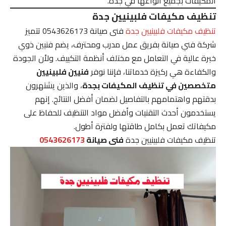
المكيفات بجميع أنواعها في جدة.
تنظيف مكيفات فلبينيين جدة
تنظيف مكيفات فلبينيين جدة
فنى صيانة 0543626173 تتميز
شركة فني صيانة بفريق عمل مدرب ومحترف، يضم فنيين ذوي
خبرة عالية في التعامل مع مختلف أنظمة التكييف. ولأن الجودة
والكفاءة هي ركيزة خدماتنا، فإننا نوفر
فنيين فلبينيين
متخصصين في تنظيف المكيفات بجدة
، والذين يشتهرون
بدقتهم واهتمامهم بالتفاصيل لضمان أفضل النتائج. إنهم
يستخدمون أحدث التقنيات وأفضل مواد التنظيف للحفاظ على
مكيفاتك تعمل بكامل طاقتها ولفترة أطول.
تنظيف مكيفات فلبينيين جدة
فنى صيانة
0543626173