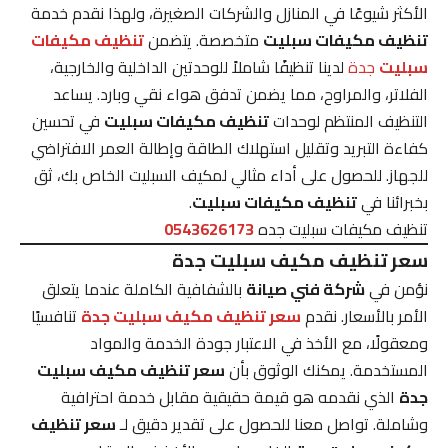
الأكثر شيوعًا في المنازل والشركات الصغيرة، ولهذا نقدم خدمة
تنظيف مكيفات سبليت
متخصصة. يتضمن
تنظيف مكيفات
سبليت
جدة
لدينا تنظيفًا شاملاً للوحدتين الداخلية والخارجية،
الفلاتر، والمراوح، مما يضمن تدفق هواء نقي وبارد. يساعد
التنظيف المنتظم لوحدات
تنظيف مكيفات سبليت
في تحسين
كفاءة التبريد وتقليل استهلاك الطاقة وإطالة العمر الافتراضي
للجهاز. للحصول على أداء مثالي لمكيف السبليت الخاص بك، ثق
بخبرائنا في
تنظيف مكيفات سبليت
.
تنظيف مكيفات سبليت جده
0543626173
سعر تنظيف مكيف سبليت جدة
نؤمن في
شركة فني صيانة
بالشفافية الكاملة عندما يتعلق
الأمر بالأسعار. نقدم
سعر تنظيف مكيف سبليت جدة
تنافسيًا
ومعقولًا، مع الأخذ في الاعتبار جودة الخدمة والمواد
المستخدمة. يمكنك الوثوق بأن
سعر تنظيف مكيف سبليت
جدة
الذي نقدمه هو قيمة حقيقية مقابل خدمة احترافية
وشاملة. تواصل معنا للحصول على تقدير دقيق لـ
سعر تنظيف