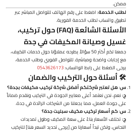
ممكن.
لطلب الخدمة:
اضغط على رقم الهاتف للتواصل المباشر عبر
تطبيق واتساب لطلب الخدمة الفورية.
الأسئلة الشائعة (FAQ) حول تركيب،
غسيل وصيانة المكيفات في جدة
جمعنا لكم أكثر 50 سؤالاً يطرحه عملاؤنا حول خدمات التكييف،
مع إجابات واضحة ومباشرة. للتواصل الفوري وطلب الخدمة،
يرجى الضغط على رابط الواتساب:
0543626173
🛠️ أسئلة حول التركيب والضمان
س: هل تعتبر شركتكم أفضل شركة تركيب مكيفات بجدة؟
ج:
نعم، نحن نعتمد أعلى معايير الجودة في التركيب ونقدم ضماناً
على جودة العمل، مما يجعلنا من الشركات الرائدة في جدة.
س: كم أسعار تركيب مكيف سبليت جدة؟
ج:
تختلف الأسعار بناءً على سعة المكيف وطول تمديدات
النحاس، ولكن تبدأ أسعارنا من [يرجى تحديد السعر هنا] للتركيب