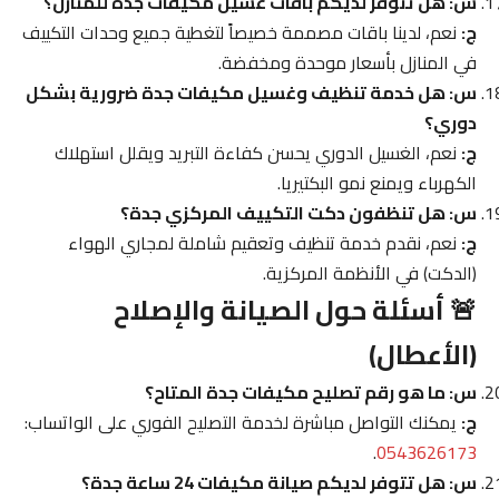
س: هل تتوفر لديكم باقات غسيل مكيفات جدة للمنازل؟
ج:
نعم، لدينا باقات مصممة خصيصاً لتغطية جميع وحدات التكييف
في المنازل بأسعار موحدة ومخفضة.
س: هل خدمة تنظيف وغسيل مكيفات جدة ضرورية بشكل
دوري؟
ج:
نعم، الغسيل الدوري يحسن كفاءة التبريد ويقلل استهلاك
الكهرباء ويمنع نمو البكتيريا.
س: هل تنظفون دكت التكييف المركزي جدة؟
ج:
نعم، نقدم خدمة تنظيف وتعقيم شاملة لمجاري الهواء
(الدكت) في الأنظمة المركزية.
🚨 أسئلة حول الصيانة والإصلاح
(الأعطال)
س: ما هو رقم تصليح مكيفات جدة المتاح؟
ج:
يمكنك التواصل مباشرة لخدمة التصليح الفوري على الواتساب:
.
0543626173
س: هل تتوفر لديكم صيانة مكيفات 24 ساعة جدة؟