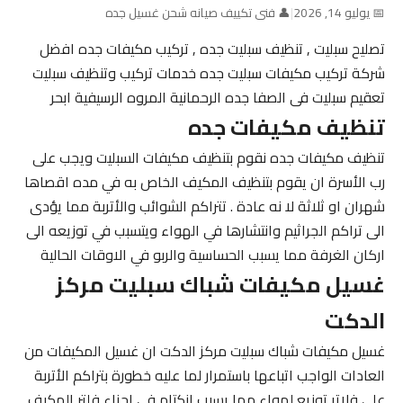
📅 يوليو 14, 2026
|
👤 فنى تكييف صيانه شحن غسيل جده
تصليح سبليت , تنظيف سبليت جده , تركيب مكيفات جده افضل
شركة تركيب مكيفات سبليت جده خدمات تركيب وتنظيف سبليت
تعقيم سبليت فى الصفا جده الرحمانية المروه الرسيفية ابحر
تنظيف مكيفات جده
تنظيف مكيفات جده نقوم بتنظيف مكيفات السبليت ويجب على
رب الأسرة ان يقوم بتنظيف المكيف الخاص به في مده اقصاها
شهران او ثلاثة لا نه عادة . تتراكم الشوائب والأتربة مما يؤدى
الى تراكم الجراثيم وانتشارها في الهواء ويتسبب في توزيعه الى
اركان الغرفة مما يسبب الحساسية والربو في الاوقات الحالية
غسيل مكيفات شباك سبليت مركز
الدكت
غسيل مكيفات شباك سبليت مركز الدكت ان غسيل المكيفات من
العادات الواجب اتباعها باستمرار لما عليه خطورة بتراكم الأتربة
على فلاتر توزيع لهواء مما يسبب انكتام في اجزاء فلتر المكيف