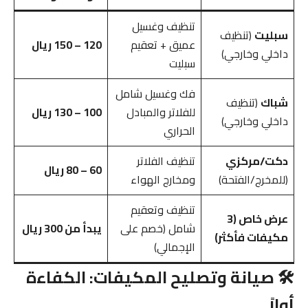
تنظيف وغسيل
سبليت
(تنظيف
عميق + تعقيم
120 – 150 ريال
داخلي وخارجي)
سبليت
فك وغسيل شامل
شباك
(تنظيف
للفلاتر والمبادل
100 – 130 ريال
داخلي وخارجي)
الحراري
دكت/مركزي
تنظيف الفلاتر
60 – 80 ريال
(للمخرج/الفتحة)
ومخارج الهواء
تنظيف وتعقيم
عرض خاص (3
شامل (خصم على
يبدأ من 300 ريال
مكيفات فأكثر)
الإجمالي)
🛠️ صيانة وتصليح المكيفات: الكفاءة
أولاً