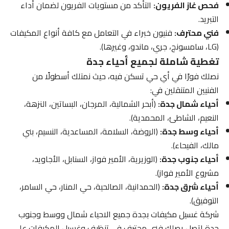
فحص غاز الفريون:
التأكد من مستويات الفريون لضمان أداء
التبريد.
فني محترف:
فنيون خبراء في التعامل مع كافة أنواع المكيفات
(LG، سامسونج، جري، ماندو، وغيرها).
تغطية شاملة لجميع أحياء جدة
نصلك فورًا في أي حي تسكن فيه، حيث نمتلك أسطولًا من
الفنيين المتنقلين في:
أحياء شمال جدة:
(أبحر الشمالية، المرجان، البساتين، النزهة،
النعيم، الشاطئ، المحمدية).
أحياء وسط جدة:
(الروضة، السلامة، المساعدية، النسيم، بني
مالك، الفيحاء).
أحياء جنوب جدة:
(الوزيرية، الأمير فواز، السنابل، الأجاويد،
مشروع الأمير فواز).
أحياء شرق جدة:
(الحمدانية، الصالحية، حي المنار، حي السامر،
التوفيق).
شركة غسيل مكيفات بجدة جميع الاحياء شمال ووسط وجنوب
جدة اتصل يصلك فنى محترف فى تنظيف وغسيل المكيفات على