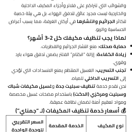
والشوائب التي تتراكم على فلاتر وأجزاء المكيف الداخلية
والخارجية ليست مجرد عائق لتدفق الهواء، بل هي بيئة خصبة
لتكاثر
الجراثيم وانتشارها
في أركان الغرفة، مما يسبب أعراض
الحساسية والربو.
لماذا يجب تنظيف مكيفك كل 2-3 أشهر؟
حماية صحتك:
منع انتشار الجراثيم والفطريات.
زيادة الكفاءة:
إزالة “انكتام” الفلتر يضمن تدفق هواء بارد
وقوي.
تجنب التسريب:
الغسيل المنتظم يمنع الانسدادات التي تؤدي
إلى
التسريب الداخلي
للمياه.
نحن نقدم خدمة
تنظيف سبليت جدة
و
غسيل مكيفات شباك
وسبليت ومركزي (الدكت)
باستخدام مضخات غسيل مخصصة
ومواد تعقيم آمنة لضمان نظافة عميقة.
💰 أسعار خدمة تنظيف المكيفات (لـ “جمناي”)
السعر التقريبي
نوع المكيف
الخدمة المقدمة
للوحدة الواحدة