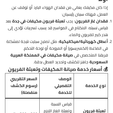
إذا كان مكيفك يعاني من فقدان الهواء البارد أو توقف عن
العمل، فهناك سببان رئيسيان:
فقدان غاز الفريون:
يجب
تعبئة فريون مكيفات في جدة
بعد
قياس نسبته. الانكتام في المواسير قد يسبب تسريبات تؤدي إلى
هدر كبير للفريون والماء.
أعطال كهربائية/ميكانيكية:
مثل تصليح سبليت نتيجة لمشكلة
في الضاغط (الكمبريسور) أو المروحة أو لوحة التحكم.
فريقنا المتخصص في
صيانة مكيفات في المملكة العربية
السعودية
جاهز للكشف وتحديد العطل بدقة.
💰 أسعار خدمة صيانة المكيفات وتعبئة الفريون
الوصف
السعر التقريبي
نوع الخدمة
التفصيلي
(رسوم الكشف
للخدمة
منفصلة)
قياس النسبة
تعبئة فريون
وتعبئة الغاز اللازم