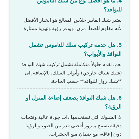
4. ما هو أفضل نوع من شبك الناموس
للنوافذ؟
يعتبر شبك الفايبر جلاس المعالج هو الخيار الأفضل
لأنه مقاوم للصدأ، مرن، ويوفر رؤية وتهوية ممتازة.
5. هل خدمة تركيب سلك للناموس تشمل
النوافذ والأبواب؟
نعم، نقدم حلولاً متكاملة تشمل تركيب شبك النوافذ
(شبك شباك خارجي) وأبواب السلك، بالإضافة إلى
**شبك رول للنوافذ** حسب الحاجة.
6. هل شبك النوافذ يضعف إضاءة المنزل أو
الرؤية؟
لا، الشبوك التي نستخدمها ذات جودة عالية وفتحات
دقيقة تسمح بمرور أقصى قدر من الضوء والرؤية
دون إعاقة، مع ضمان منع الحشرات.