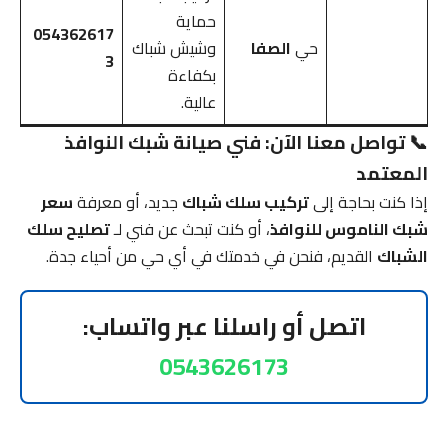
حماية
054362617
حي
الصفا
وشيش شباك
3
بكفاءة
عالية.
📞 تواصل معنا الآن: فني صيانة شبك النوافذ
المعتمد
إذا كنت بحاجة إلى
تركيب سلك شباك
جديد، أو معرفة
سعر
شبك الناموس للنوافذ
، أو كنت تبحث عن فني لـ
تصليح سلك
الشباك
القديم، فنحن في خدمتك في أي حي من أحياء جدة.
اتصل أو راسلنا عبر واتساب:
0543626173