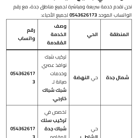
نحن نقدم خدمة سريعة ومباشرة لجميع مناطق جدة، مع رقم
الواتساب الموحد
0543626173
لجميع الأحياء:
وصف
رقم
المنطقة
الحي
الخدمة
واتساب
المُقدمة
تركيب شبك
نوافذ عصري
وخدمات
054362617
شمال جدة
حي
النهضة
صيانة لـ
3
شبك شباك
خارجي
.
تخصص في
تركيب سلك
حي
شباك جدة
054362617
الشاطئ
المقاوم
3