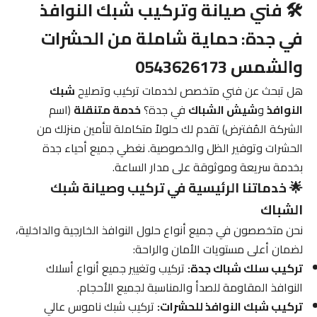
🛠️ فني صيانة وتركيب شبك النوافذ
في جدة: حماية شاملة من الحشرات
والشمس 0543626173
هل تبحث عن فني متخصص لخدمات تركيب وتصليح
شبك
النوافذ
و
شيش الشباك
في جدة؟
خدمة متنقلة
(اسم
الشركة المُفترض) تقدم لك حلولاً متكاملة لتأمين منزلك من
الحشرات وتوفير الظل والخصوصية. نغطي جميع أحياء جدة
بخدمة سريعة وموثوقة على مدار الساعة.
🌟 خدماتنا الرئيسية في تركيب وصيانة شبك
الشباك
نحن متخصصون في جميع أنواع حلول النوافذ الخارجية والداخلية،
لضمان أعلى مستويات الأمان والراحة:
تركيب سلك شباك جدة:
تركيب وتغيير جميع أنواع أسلاك
النوافذ المقاومة للصدأ والمناسبة لجميع الأحجام.
تركيب شبك النوافذ للحشرات:
تركيب شبك ناموس عالي