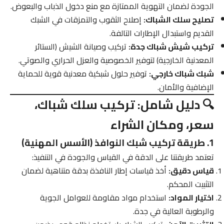
الجودة لضمان التهوية الممتازة مع منع دخول الذباب والبعوض.
تصليح سلك الشباك:
إصلاح الثقوب والتمزقات في الشبك
القديم واستبدال الإطارات التالفة.
تركيب شيش شباك جدة:
تركيب وصيانة الشيش (الستائر
المعدنية الخارجية) لتوفير الخصوصية والعزل الحراري والصوتي.
شبك شباك خارجي:
توفير حلول شبكية معدنية قوية للحماية
الإضافية والأمان.
🔍 دليل شامل: تركيب سلك شباك،
سعر، ومكان الشراء
1. طريقة تركيب شبك النوافذ (الأسس المهنية)
تعتمد طريقتنا على الدقة في القياس والجودة في التنفيذ:
قياس دقيق:
أخذ قياسات إطار النافذة بدقة متناهية لضمان
التثبيت المحكم.
اختيار المواد:
استخدام مواد مقاومة للعوامل الجوية
والرطوبة العالية في جدة.