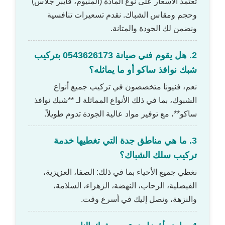
تعتمد الأسعار على نوع المادة (ألمنيوم، فايبر جلاس)
وحجم ومقاس الشباك. نقدم تسعيرات تنافسية
ونضمن لك الجودة والمتانة.
2. هل يقوم فني صيانة 0543626173 بتركيب
شبك نوافذ ساكو أو ما يماثله؟
نعم، فنيونا متخصصون في تركيب جميع أنواع
الشبوك، بما في ذلك الأنواع المماثلة لـ **شبك نوافذ
ساكو**، مع توفير مواد عالية الجودة تدوم طويلاً.
3. ما هي مناطق جدة التي تغطيها خدمة
تركيب سلك الشباك؟
نغطي جميع الأحياء بما في ذلك: الصفا، العزيزية،
الفيصلية، الرحاب، النهضة، الزهراء، السلامة،
والنزهة، ونصل إليك في أسرع وقت.