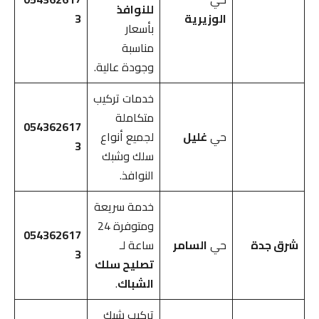
للنوافذ
الوزيرية
3
بأسعار
مناسبة
وجودة عالية.
خدمات تركيب
متكاملة
054362617
حي
غليل
لجميع أنواع
3
سلك وشبك
النوافذ.
خدمة سريعة
ومتوفرة 24
054362617
شرق جدة
حي
السامر
ساعة لـ
3
تصليح سلك
الشباك
.
تركيب شبك