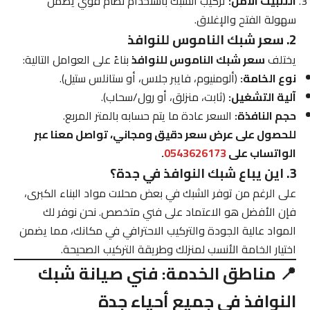
التثبيت الآمن:
تركيب الشبك باستخدام نظام قوي يضمن
سهولة الفتح والإغلاق.
2. سعر شبك الناموس للنوافذ
يختلف
سعر شبك الناموس للنوافذ
بناءً على العوامل التالية:
نوع الخامة:
(ألومنيوم، فايبر جلاس، أو ستانلس ستيل).
آلية التشغيل:
(ثابت، منزلق، أو رول/سحاب).
حجم النافذة:
السعر عادة ما يتم حسابه بالمتر المربع.
للحصول على عرض سعر دقيق ومجاني، تواصل معنا عبر
الواتساب على
0543626173
.
3. اين يباع شبك النوافذ في جدة؟
على الرغم من توفر الشبك في بعض محلات مواد البناء الكبرى،
فإن الأفضل هو الاعتماد على فني متخصص. نحن نوفر لك
المواد عالية الجودة والتركيب الاحترافي في مكانك، مما يضمن
اختيار الخامة الأنسب لمنزلك وطريقة التركيب الصحيحة.
📍 مناطق الخدمة: فني صيانة شبك
النوافذ في جميع أحياء جدة