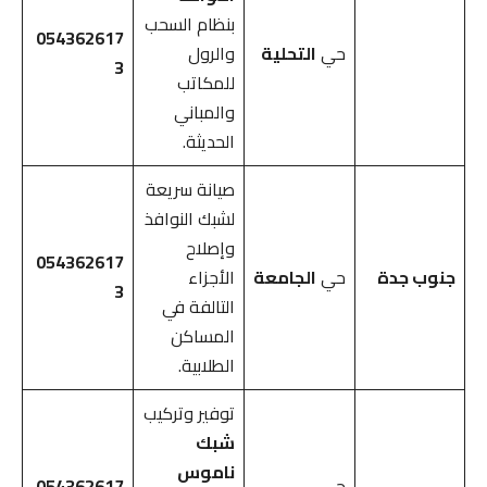
بنظام السحب
054362617
حي
التحلية
والرول
3
للمكاتب
والمباني
الحديثة.
صيانة سريعة
لشبك النوافذ
وإصلاح
054362617
جنوب جدة
حي
الجامعة
الأجزاء
3
التالفة في
المساكن
الطلابية.
توفير وتركيب
شبك
ناموس
حي
054362617