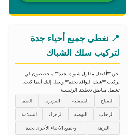
📍 نغطي جميع أحياء جدة
لتركيب سلك الشباك
نحن **أفضل مقاول شبوك بجدة** متخصصون في
تركيب **شبك النوافذ بجدة** ونصل إليك أينما كنت.
تشمل مناطق تغطيتنا الرئيسية:
الصباح
الفيصليه
العزيزية
الصفا
الرحاب
النهضة
الزهراء
السلامة
النزهة
وجميع الأحياء الأخرى بجدة