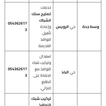
خدمات
تصليح سلك
الشباك
054362617
وسط جدة
حي
الرويس
وإعادة
3
تأهيل
النوافذ
القديمة.
استبدال
وتركيب شبك
النوافذ مع
054362617
حي
البلد
الحفاظ على
3
الطابع
التراثي.
تركيب شبك
النوافذ