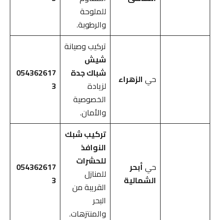
للملوحة
والرطوبة.
تركيب وصيانة
شيش
شباك جدة
054362617
حي
الزهراء
لزيادة
3
الخصوصية
والأمان.
تركيب شبك
النوافذ
للحشرات
حي
أبحر
054362617
للمنازل
الشمالية
3
القريبة من
البحر
والمنتزهات.