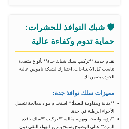
🛡️ شبك النوافذ للحشرات:
حماية تدوم وكفاءة عالية
نقدم خدمة **تركيب سلك شباك جدة** بأنواع متعددة
تناسب كل الاحتياجات. اختيارك لشبكة ناموس عالية
الجودة يضمن لك:
مميزات سلك نوافذ جدة:
**متانة ومقاومة للصدأ:** استخدام مواد معالجة تتحمل
الأجواء الرطبة في جدة.
**رؤية واضحة وتهوية مثالية:** تركيب **سلك نافذة
المرة** عالي الوضوح يسمح بمرور الهواء النقي دون