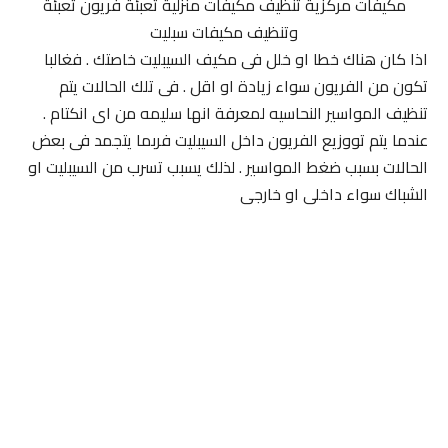
مكيفات مركزية تنظيف مكيفات منزلية تعبئة فريون تعبئة
وتنظيف مكيفات سبليت
اذا كان هناك خطا او خلل فى مكيف السيبليت خاصتك . فغالبا
تكون من الفريون سواء زيادة او اقل . فى تلك الحالات يتم
تنظيف المواسير النحاسيه لمعرفة انها سليمه من اى انكتام .
عندما يتم تووزيع الفريون داخل السيبليت فربما يتجمد فى بعض
الحالات بسبب ضغط المواسير . لذلك يسبب تسرب من السيبليت او
الشباك سواء داخلى او خارجى