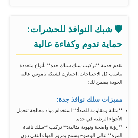
🛡️ شبك النوافذ للحشرات:
حماية تدوم وكفاءة عالية
نقدم خدمة **تركيب سلك شباك جدة** بأنواع متعددة
تناسب كل الاحتياجات. اختيارك لشبكة ناموس عالية
الجودة يضمن لك:
مميزات سلك نوافذ جدة:
**متانة ومقاومة للصدأ:** استخدام مواد معالجة تتحمل
الأجواء الرطبة في جدة.
**رؤية واضحة وتهوية مثالية:** تركيب **سلك نافذة
المرة** عالي الوضوح يسمح بمرور الهواء النقي دون