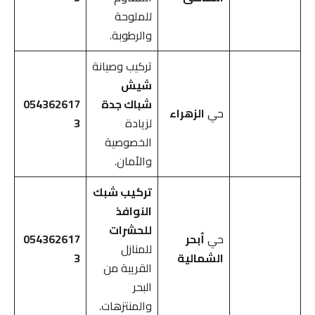
للملوحة
والرطوبة.
تركيب وصيانة
شيش
شباك جدة
054362617
حي
الزهراء
لزيادة
3
الخصوصية
والأمان.
تركيب شبك
النوافذ
للحشرات
حي
أبحر
054362617
للمنازل
الشمالية
3
القريبة من
البحر
والمنتزهات.