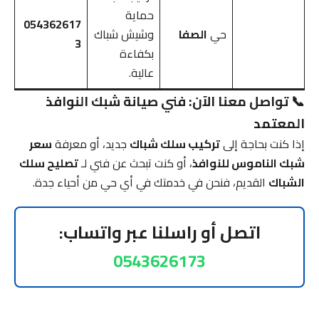
حماية
054362617
حي
الصفا
وشيش شباك
3
بكفاءة
عالية.
📞 تواصل معنا الآن: فني صيانة شبك النوافذ
المعتمد
إذا كنت بحاجة إلى
تركيب سلك شباك
جديد، أو معرفة
سعر
شبك الناموس للنوافذ
، أو كنت تبحث عن فني لـ
تصليح سلك
الشباك
القديم، فنحن في خدمتك في أي حي من أحياء جدة.
اتصل أو راسلنا عبر واتساب:
0543626173