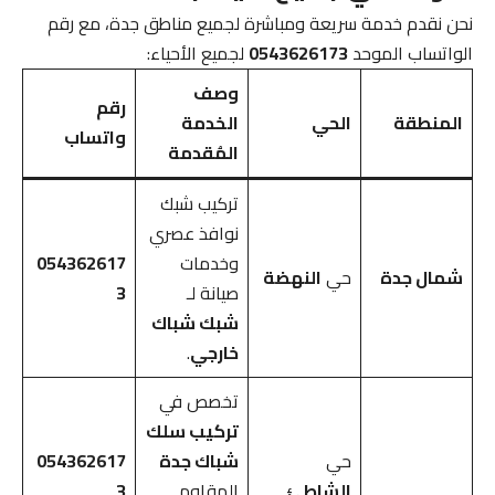
نحن نقدم خدمة سريعة ومباشرة لجميع مناطق جدة، مع رقم
الواتساب الموحد
0543626173
لجميع الأحياء:
وصف
رقم
المنطقة
الحي
الخدمة
واتساب
المُقدمة
تركيب شبك
نوافذ عصري
وخدمات
054362617
شمال جدة
حي
النهضة
صيانة لـ
3
شبك شباك
خارجي
.
تخصص في
تركيب سلك
حي
شباك جدة
054362617
الشاطئ
المقاوم
3