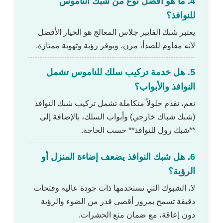
4. ما هو أفضل نوع من شبك الناموس
للنوافذ؟
يعتبر شبك الفايبر جلاس المعالج هو الخيار الأفضل
لأنه مقاوم للصدأ، مرن، ويوفر رؤية وتهوية ممتازة.
5. هل خدمة تركيب سلك للناموس تشمل
النوافذ والأبواب؟
نعم، نقدم حلولاً متكاملة تشمل تركيب شبك النوافذ
(شبك شباك خارجي) وأبواب السلك، بالإضافة إلى
**شبك رول للنوافذ** حسب الحاجة.
6. هل شبك النوافذ يضعف إضاءة المنزل أو
الرؤية؟
لا، الشبوك التي نستخدمها ذات جودة عالية وفتحات
دقيقة تسمح بمرور أقصى قدر من الضوء والرؤية
دون إعاقة، مع ضمان منع الحشرات.