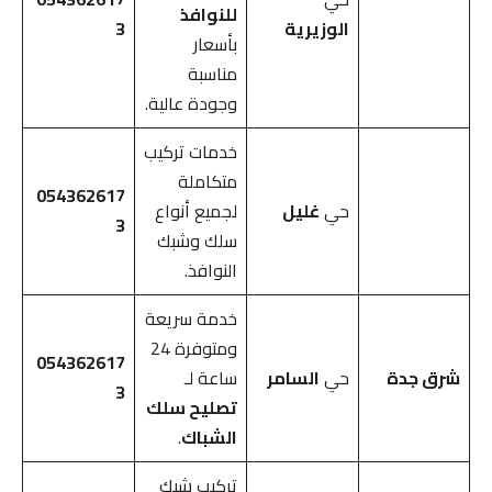
للنوافذ
الوزيرية
3
بأسعار
مناسبة
وجودة عالية.
خدمات تركيب
متكاملة
054362617
حي
غليل
لجميع أنواع
3
سلك وشبك
النوافذ.
خدمة سريعة
ومتوفرة 24
054362617
شرق جدة
حي
السامر
ساعة لـ
3
تصليح سلك
الشباك
.
تركيب شبك