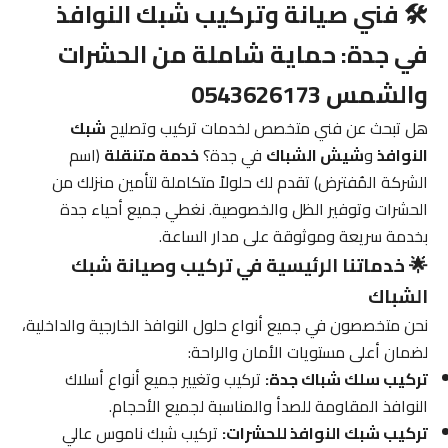
🛠️ فني صيانة وتركيب شبك النوافذ
في جدة: حماية شاملة من الحشرات
والشمس 0543626173
هل تبحث عن فني متخصص لخدمات تركيب وتصليح
شبك
النوافذ
و
شيش الشباك
في جدة؟
خدمة متنقلة
(اسم
الشركة المُفترض) تقدم لك حلولاً متكاملة لتأمين منزلك من
الحشرات وتوفير الظل والخصوصية. نغطي جميع أحياء جدة
بخدمة سريعة وموثوقة على مدار الساعة.
🌟 خدماتنا الرئيسية في تركيب وصيانة شبك
الشباك
نحن متخصصون في جميع أنواع حلول النوافذ الخارجية والداخلية،
لضمان أعلى مستويات الأمان والراحة:
تركيب سلك شباك جدة:
تركيب وتغيير جميع أنواع أسلاك
النوافذ المقاومة للصدأ والمناسبة لجميع الأحجام.
تركيب شبك النوافذ للحشرات:
تركيب شبك ناموس عالي