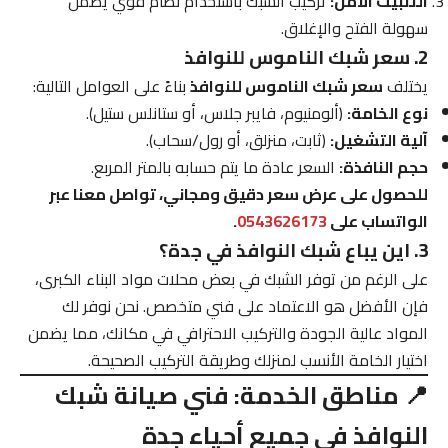
التثبيت الآمن:
تركيب الشبك باستخدام نظام قوي يضمن
سهولة الفتح والإغلاق.
2. سعر شبك الناموس للنوافذ
يختلف
سعر شبك الناموس للنوافذ
بناءً على العوامل التالية:
نوع الخامة:
(ألومنيوم، فايبر جلاس، أو ستانلس ستيل).
آلية التشغيل:
(ثابت، منزلق، أو رول/سحاب).
حجم النافذة:
السعر عادة ما يتم حسابه بالمتر المربع.
للحصول على عرض سعر دقيق ومجاني، تواصل معنا عبر
الواتساب على
0543626173
.
3. اين يباع شبك النوافذ في جدة؟
على الرغم من توفر الشبك في بعض محلات مواد البناء الكبرى،
فإن الأفضل هو الاعتماد على فني متخصص. نحن نوفر لك
المواد عالية الجودة والتركيب الاحترافي في مكانك، مما يضمن
اختيار الخامة الأنسب لمنزلك وطريقة التركيب الصحيحة.
📍 مناطق الخدمة: فني صيانة شبك
النوافذ في جميع أحياء جدة