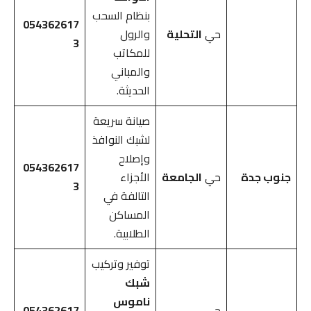
بنظام السحب
054362617
حي
التحلية
والرول
3
للمكاتب
والمباني
الحديثة.
صيانة سريعة
لشبك النوافذ
وإصلاح
054362617
جنوب جدة
حي
الجامعة
الأجزاء
3
التالفة في
المساكن
الطلابية.
توفير وتركيب
شبك
ناموس
حي
054362617