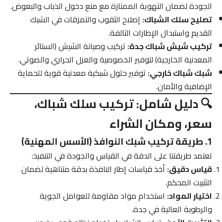
الجودة لضمان التهوية الممتازة مع منع دخول الذباب والبعوض.
تصليح سلك الشباك:
إصلاح الثقوب والتمزقات في الشبك
القديم واستبدال الإطارات التالفة.
تركيب شيش شباك جدة:
تركيب وصيانة الشيش (الستائر
المعدنية الخارجية) لتوفير الخصوصية والعزل الحراري والصوتي.
شبك شباك خارجي:
توفير حلول شبكية معدنية قوية للحماية
الإضافية والأمان.
🔍 دليل شامل: تركيب سلك شباك،
سعر، ومكان الشراء
1. طريقة تركيب شبك النوافذ (الأسس المهنية)
تعتمد طريقتنا على الدقة في القياس والجودة في التنفيذ:
قياس دقيق:
أخذ قياسات إطار النافذة بدقة متناهية لضمان
التثبيت المحكم.
اختيار المواد:
استخدام مواد مقاومة للعوامل الجوية
والرطوبة العالية في جدة.