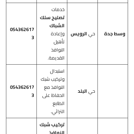
خدمات
تصليح سلك
الشباك
054362617
وسط جدة
حي
الرويس
وإعادة
3
تأهيل
النوافذ
القديمة.
استبدال
وتركيب شبك
النوافذ مع
054362617
حي
البلد
الحفاظ على
3
الطابع
التراثي.
تركيب شبك
النوافذ