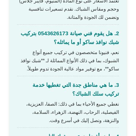
تعتمد الأسعار على نوع المادة (ألمنيوم، فايبر جلاس)
وحجم ومقاس الشباك. نقدم تسعيرات تنافسية
ونضمن لك الجودة والمتانة.
2. هل يقوم فني صيانة 0543626173 بتركيب
شبك نوافذ ساكو أو ما يماثله؟
نعم، فنيونا متخصصون في تركيب جميع أنواع
الشبوك، بما في ذلك الأنواع المماثلة لـ **شبك نوافذ
ساكو**، مع توفير مواد عالية الجودة تدوم طويلاً.
3. ما هي مناطق جدة التي تغطيها خدمة
تركيب سلك الشباك؟
نغطي جميع الأحياء بما في ذلك: الصفا، العزيزية،
الفيصلية، الرحاب، النهضة، الزهراء، السلامة،
والنزهة، ونصل إليك في أسرع وقت.