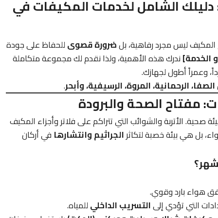
: دليلك الشامل لخدمات المكيفات في
ح المكيف ليس مجرد رفاهية، بل
ضرورة قصوى
للحفاظ على جودة
 الخدمة]
ندرك هذه الأهمية، ولذا نقدم لك مجموعة متكاملة
ً، وعمراً أطول لجهازك.
الصفا، الرحمانية، المروة، الرسيفية، وأبحر
.
: مفتاح الصحة والبرودة
ة صحية. الأتربة والشوائب التي تتراكم على فلاتر وأجزاء المكيف
واء، بل هي بيئة خصبة لتكاثر
الجراثيم وانتشارها
في أركان
دفق هواء بارد وقوي.
ادات التي تؤدي إلى
التسريب الداخلي
للمياه.