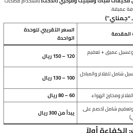
مكيفات شباك وسبليت ومركزي (الدكت)
باستخدام مضخات
فة عميقة.
 “جمناي”)
السعر التقريبي للوحدة
 المقدمة
الواحدة
وغسيل عميق + تعقيم
120 – 150 ريال
ل شامل للفلاتر والمبادل
100 – 130 ريال
فلاتر ومخارج الهواء
60 – 80 ريال
وتعقيم شامل (خصم على
يبدأ من 300 ريال
)
الكفاءة أولاً