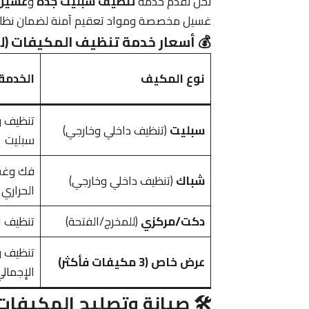
نحن نقدم خدمة
تنظيف سبليت جدة
و
غسيل 
غسيل مخصصة ومواد تعقيم آمنة لضمان نظا
💰 أسعار خدمة تنظيف المكيفات (لـ
نوع المكيف
الخدمة
تنظيف 
سبليت
(تنظيف داخلي وخارجي)
سبليت
فك وغسي
شباك
(تنظيف داخلي وخارجي)
الحراري
دكت/مركزي
(للمخرج/الفتحة)
تنظيف ال
تنظيف 
عرض خاص (3 مكيفات فأكثر)
الإجمالي
🛠️ صيانة وتصليح المكيفات: 