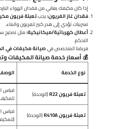
إذا كان مكيفك يعاني من فقدان الهواء البارد
فقدان غاز الفريون:
يجب
تعبئة فريون مكي
تسريبات تؤدي إلى هدر كبير للفريون والماء.
أعطال كهربائية/ميكانيكية:
مثل تصليح سبل
التحكم.
فريقنا المتخصص في
صيانة مكيفات في الم
💰 أسعار خدمة صيانة المكيفات وتع
نوع الخدمة
الوصف 
قياس الن
تعبئة فريون R22
(الوحدة)
للمكيف 
قياس الن
تعبئة فريون R410A
(الوحدة)
(للمكيفا