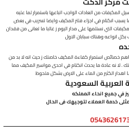
 مركز الدكت
المكيفات من العادات الواجب اتباعها باستمرار لما عليه
مما يسبب انكتام في اجزاء فلتر المكيف وايضا تسريب في بعض
مكيفات التي نستلمها على مدار اليوم ز غالبا ما تعانى من فقدان
ف بكل انواعه وهناك سبابان الاول
ده
هم خصائص استمرار كفاءة المكيف خاصتك ز حيث انه لا بد من
. لا نه عادة ما يحدث انكتام في احدى مواسير المكيف مما
اهدار الكثير من الماء على الارض بشكل ملحوظ
العربية السعودية
ز في جميع انحاء المملكه
ثلى خدمة العملاء لتوجيهك فى الحال
054362617