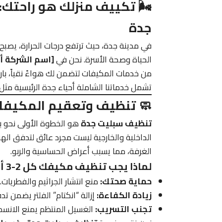
🌬️ تكييف منزلك هو راحتك
جدة
في مدينة جدة، حيث ترتفع درجات الحرارة، يصب
الحياة وصحة الأسرة. نحن في
[اسم الشركة أو
من خدمات المكيفات لتضمن لك هواءً نقياً، باردا
تشمل خدماتنا الشاملة أحياء جدة الرئيسية مثل
🧼 تنظيف وتعقيم المكيفات
تنظيف سبليت جدة
هو الخطوة الأولى نحو بيئ
الداخلية والخارجية ليست مجرد عائق لتدفق اله
الغرفة، مما يسبب أعراض الحساسية والربو.
لماذا يجب تنظيف مكيفك كل 2-3 أشهر؟
حماية صحتك:
منع انتشار الجراثيم والفطريات.
زيادة الكفاءة:
إزالة “انكتام” الفلتر يضمن ت
تجنب التسريب:
الغسيل المنتظم يمنع الانسد