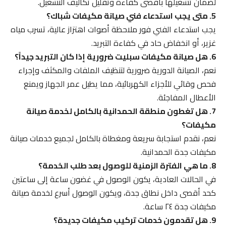
لضمان تشغيلها بأقصى كفاءة وتقليل تكاليف التشغيل.
5. متى يجب استدعاء فني صيانة مكيفات شباك؟
يجب استدعاء الفني فور ملاحظة أصوات اهتزاز عالية، تسرب مياه
غزير، أو انخفاض حاد في كفاءة التبريد.
6. هل صيانة مكيفات سبليت ضرورية إذا كان التبريد جيداً؟
نعم، الصيانة الدورية ضرورية لتنظيف الملفات والمكثف وإجراء
فحص وقائي للأجزاء الكهربائية، مما يطيل عمر الجهاز ويمنع
الأعطال المفاجئة.
7. هل تغطون منطقة الحمدانية بالكامل لخدمة صيانة
مكيفات؟
نعم، نقدم استجابة سريعة ومغطاة بالكامل لجميع خدمات صيانة
مكيفات جدة الحمدانية.
8. ما هي الفترة الزمنية للوصول بعد طلب الخدمة؟
في الحالات العادية، يكون الوصول في غضون ساعة إلى ساعتين
كحد أقصى داخل نطاق جدة، ويكون الوصول أسرع لخدمة صيانة
مكيفات جدة ٢٤ ساعة.
9. هل تقدمون خدمات تركيب مكيفات جديدة؟