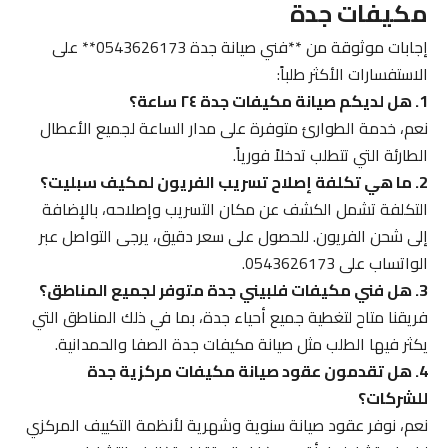
مكيفات جدة
إجابات موثوقة من **فني صيانة جدة 0543626173** على
الاستفسارات الأكثر طلباً:
1. هل لديكم صيانة مكيفات جدة ٢٤ ساعة؟
نعم، خدمة الطوارئ متوفرة على مدار الساعة لجميع الأعطال
الطارئة التي تتطلب تدخلاً فورياً.
2. ما هي تكلفة إصلاح تسريب الفريون لمكيف سبليت؟
التكلفة تشمل الكشف عن مكان التسريب وإصلاحه، بالإضافة
إلى شحن الفريون. للحصول على سعر دقيق، يرجى التواصل عبر
الواتساب على 0543626173.
3. هل فني مكيفات فلبيني جدة متوفر لجميع المناطق؟
فريقنا متاح لتغطية جميع أحياء جدة، بما في ذلك المناطق التي
يكثر فيها الطلب مثل صيانة مكيفات جدة الصفا والحمدانية.
4. هل تقدمون عقود صيانة مكيفات مركزية جدة
للشركات؟
نعم، نوفر عقود صيانة سنوية وشهرية لأنظمة التكييف المركزي