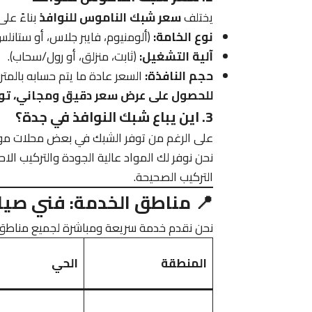
يختلف
سعر شبك الناموس للنوافذ
بناءً على
نوع الخامة:
(ألومنيوم، فايبر جلاس، أو ستانلس
آلية التشغيل:
(ثابت، منزلق، أو رول/سحاب).
حجم النافذة:
السعر عادة ما يتم حسابه بالمتر 
للحصول على عرض سعر دقيق ومجاني، توا
3. اين يباع شبك النوافذ في جدة؟
على الرغم من توفر الشبك في بعض محلات موا
نحن نوفر لك المواد عالية الجودة والتركيب الا
التركيب الصحيحة.
📍 مناطق الخدمة: فني صيا
نحن نقدم خدمة سريعة ومباشرة لجميع مناطق 
المنطقة
الحي