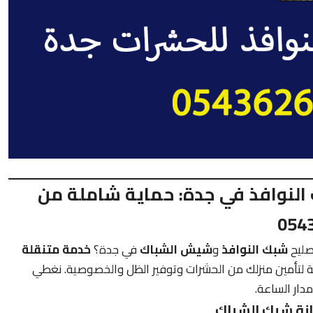
النوافذ في جدة: حماية شاملة من
صليح
شبك النوافذ
و
شيش الشباك
في جدة؟
خدمة متنقلة
لة لتأمين منزلك من الحشرات وتوفير الظل والخصوصية. نغطي
ار الساعة.
انة شبك الشباك