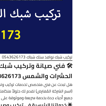
تركيب شبك نوافذ سلك شباك 0543626173
🛠️ فني صيانة وتركيب شبك 
الحشرات والشمس 0543626173
هل تبحث عن فني متخصص لخدمات تركيب وت
(اسم الشركة المُفترض) تقدم لك حلولاً متكام
جميع أحياء جدة بخدمة سريعة وموثوقة على مد
🌟 خدماتنا الرئيسية في تركيب وصي