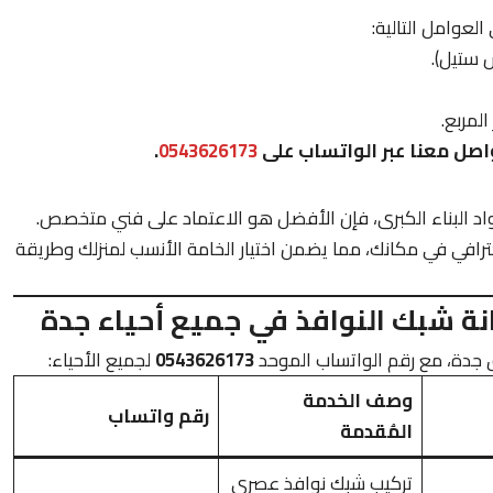
 العوامل التالية:
 ستيل).
المربع.
صل معنا عبر الواتساب على
0543626173
.
د البناء الكبرى، فإن الأفضل هو الاعتماد على فني متخصص.
حترافي في مكانك، مما يضمن اختيار الخامة الأنسب لمنزلك وطريقة
نة شبك النوافذ في جميع أحياء جدة
جدة، مع رقم الواتساب الموحد
0543626173
لجميع الأحياء:
وصف الخدمة
رقم واتساب
المُقدمة
تركيب شبك نوافذ عصري