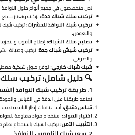
نحن متخصصون في جميع أنواع حلول النوافذ الخ
تركيب سلك شباك جدة:
تركيب وتغيير جميع أ
تركيب شبك النوافذ للحشرات:
تركيب شبك نا
والبعوض.
تصليح سلك الشباك:
إصلاح الثقوب والتمزقات
تركيب شيش شباك جدة:
تركيب وصيانة الشيش
والصوتي.
شبك شباك خارجي:
توفير حلول شبكية معدنية
🔍 دليل شامل: تركيب سلك 
1. طريقة تركيب شبك النوافذ (الأسس المهنية)
تعتمد طريقتنا على الدقة في القياس والجودة ف
قياس دقيق:
أخذ قياسات إطار النافذة بدقة م
اختيار المواد:
استخدام مواد مقاومة للعوامل 
التثبيت الآمن:
تركيب الشبك باستخدام نظام 
2. سعر شبك الناموس للنوافذ