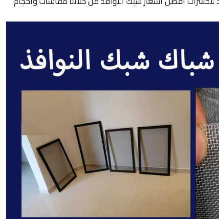
للحشرات افضل اسعار شبك النوافذ من خلالنا مقاسات واحجام